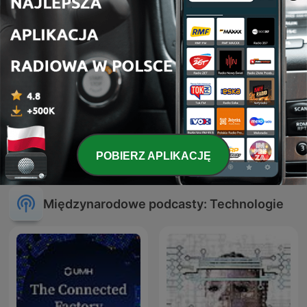
Rysuje SCADA czyli na
tematy HMI, SCADA i
Afro Tour
POBIERZ APLIKACJĘ
związane z automatyką
przemysłową.
Międzynarodowe podcasty: Technologie