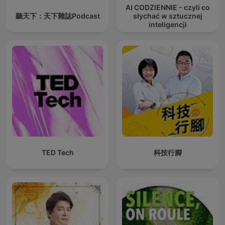
AI CODZIENNIE - czyli co
聽天下：天下雜誌Podcast
słychać w sztucznej
inteligencji
TED Tech
科技行腳