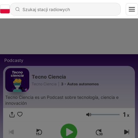
Podcasty
Tecno Ciencia
Tecno Ciencia
|
3 - Autos autonomos
Tecno Ciencia es un Podcast sobre tecnología, ciencia e
innovación
1
x
Głośność