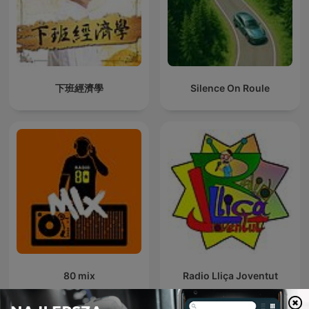
下班經濟學
Silence On Roule
80 mix
Radio Lliça Joventut