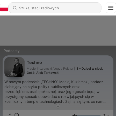
Podcasty
Techno
Maciej Kuziemski, Vogue Polska
|
3 - Dzieci w sieci.
Gość: Alek Tarkowski
W nowym podcaście „TECHNO” Maciej Kuziemski, badacz
działający na styku polityk publicznych oraz
przedsiębiorczości społecznej, oraz jego goście będą w
przystępny sposób opowiadać o rozwijających się w
kosmicznym tempie technologiach. Zajmą się tym, co nam
robią i czy się ich bać. Na pierwszy ogień rozmowa z
Krzysztofem Izdebskim, ekspertem Fundacji Batorego, o tym,
1