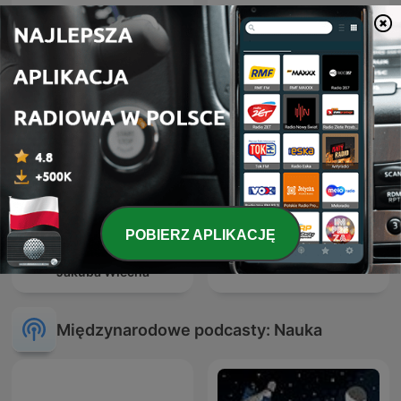
Radio Paranormalium -
Ale kosmos!
wszystkie audycje
POBIERZ APLIKACJĘ
Elektryfikacja - podcast
Kampus Nauka
Jakuba Wiecha
Międzynarodowe podcasty: Nauka