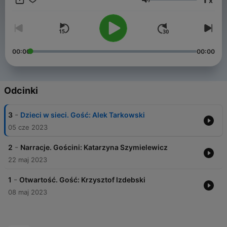
x
„po co nam otwartość”, czyli o transparentności i zaufaniu w
Głośność
świecie cyfrowym.
00:00
00:00
Odcinki
-
3
Dzieci w sieci. Gość: Alek Tarkowski
05 cze 2023
-
2
Narracje. Gościni: Katarzyna Szymielewicz
22 maj 2023
-
1
Otwartość. Gość: Krzysztof Izdebski
08 maj 2023