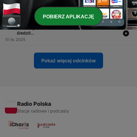
-
174
#171.Straszne rzeczy wypowiedziane przez
DZIECI!
19 lut 2026
POBIERZ APLIKACJĘ
-
173
#170.Kryminalne historie widzów. Ktoś mnie
śledził…
10 lis 2025
Pokaż więcej odcinków
Radio Polska
Stacje radiowe i podcasty