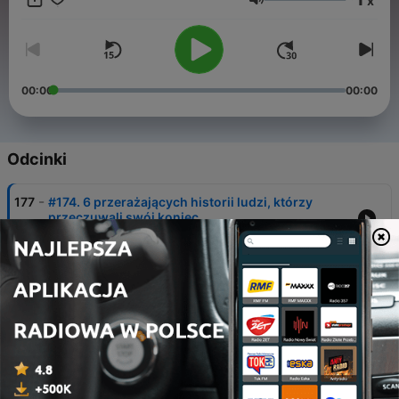
x
Głośność
00:00
00:00
Odcinki
-
177
#174. 6 przerażających historii ludzi, którzy
przeczuwali swój koniec
05 sie 2026
-
176
#173.Straszne historie widzów - INTUICJA
uratowała im życie!
10 lip 2026
-
175
#172. Kryminalne historie widzów: To nie
przypadek! & Zaczęło się niewinnie
10 mar 2026