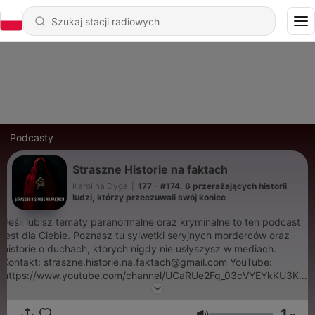
Podcasty
Straszne Historie na faktach
Karolina Dyga
|
177 - #174. 6 przerażających historii
ludzi, którzy przeczuwali swój koniec
Jeśli lubisz tematy paranormalne oraz kryminalne to ten podcast
jest dla Ciebie. Poznasz tu sylwetki seryjnych morderców oraz
historie o duchach, których nigdy nie usłyszysz w mediach.
Kontakt: straszne.historie.na.faktach@gmail.com YouTube:
https://www.youtube.com/channel/UCaRUe2Fq_03cVYEYkKU3KKw
Facebook: https://www.facebook.com/Straszne-historie-na-
faktach-669425863105459/ Instagram: shnf_kira
1