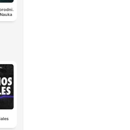
brodni.
 Nauka
iales