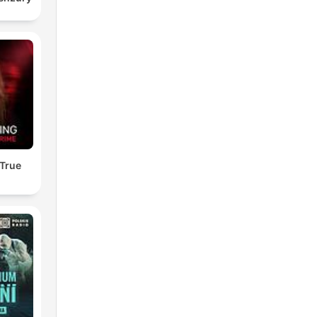
es.
 la
 True
a