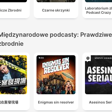
Laboratorium z
icze Zbrodni
Czarne skrzynki
Podcast Crazy
Międzynarodowe podcasty: Prawdziwe
zbrodnie
我在案發現場
Enigmas sin resolver
Asesinos Ser