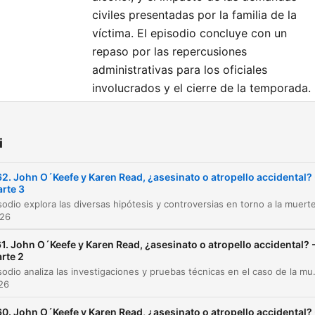
civiles presentadas por la familia de la
víctima. El episodio concluye con un
repaso por las repercusiones
administrativas para los oficiales
involucrados y el cierre de la temporada.
ziały
i
Introducción al caso de John O'Keefe y Karen
00:00:00
Reed
62. John O´Keefe y Karen Read, ¿asesinato o atropello accidental? 
arte 3
El inicio del juicio y las inconsistencias médica
00:01:35
026
Hipótesis alternativa: ¿Qué ocurrió en la casa?
00:02:17
1. John O´Keefe y Karen Read, ¿asesinato o atropello accidental? 
Sospechas sobre Colin Albert y el posible
rte 2
00:03:38
encubrimiento
Este episodio analiza las investigaciones y pruebas técnicas en el caso de la muerte de John O'Keefe, examinando desde la temperatura de su teléfono hasta la conflictiva r
026
Geolocalización y contradicciones de Ali McC
00:04:44
60. John O´Keefe y Karen Read, ¿asesinato o atropello accidental? 