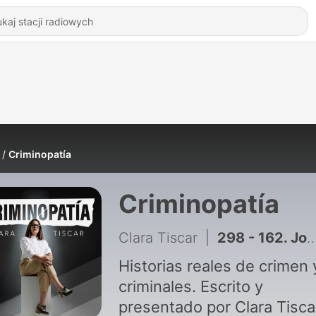
Criminopatía
Criminopatía
Clara Tiscar
|
298 - 162. John O´Keefe y Karen Read, ¿asesinato o atropello accidental? - Parte 3
Historias reales de crimen 
criminales. Escrito y
presentado por Clara Tisca