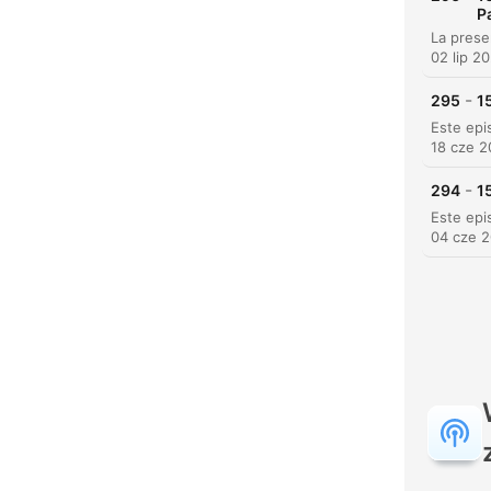
P
02 lip 2
-
295
1
18 cze 
-
294
1
04 cze 