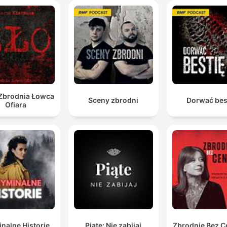
liknij rozdział, aby przejść bezpośrednio do tego momentu
ażniejsze momenty
Un caso que recuerda que la justicia no es justa si no
igual para todos.
00:01:18 · La narradora establece el tono crítico del episodio
respecto al poder económico en los procesos judiciales.
 Zbrodnia Łowca
Sceny zbrodni
Dorwać bes
Ofiara
Hay fotos de él con los nudillos ensangrentados, que
una marca típica de cuando pegas puñetazos.
00:03:51 · Se presenta una evidencia física que vincula a Coli
Albert con una posible pelea.
Las teorías de conspiración indican que pudo hacer l
que hiciera falta para que esta familia no fuera
sospechosa.
00:06:00 · Se plantea la posibilidad de un encubrimiento por
nalne Historie
Piąte: Nie zabijaj
Zbrodnie Bez C