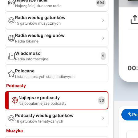
694
Najczęściej słuchane radia
Radia według gatunków
15 gatunków muzycznych
Radia według regionów
Radia lokalne
Wiadomości
9
Radia informacyjne
00
Polecane
Lista najlepszych stacji radiowych
Podcasty
Najlepsze podcasty
50
Najpopularniejsze podcasty
Po
Podcasty według gatunków
18 gatunków tematycznych
Muzyka