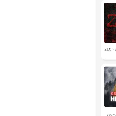
K
Najw
ZŁO -
Krymi