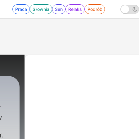
Praca
Siłownia
Sen
Relaks
Podróż
y
r.