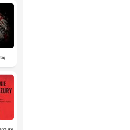
 es
tię
 es
n
o
enzury