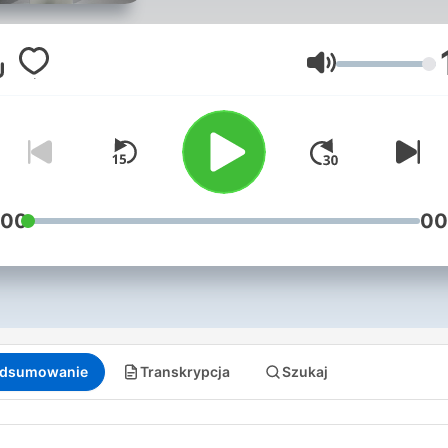
Głośność
:00
00
dsumowanie
Transkrypcja
Szukaj