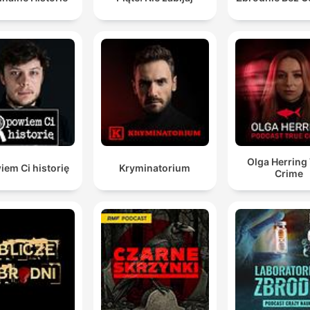
parte del jefe de investigación debido a sus vínculos personal
Es muy importante que toda esta gente haya
casualmente cambiado de teléfono cuando la policía
quería ver sus terminales.
00:09:39 · La narradora resalta la sospechosa coincidencia de
destrucción de pruebas digitales por parte de los implicados.
Es indiscutible que había bebido muchísimo porque
Olga Herring
em Ci historię
Kryminatorium
Crime
están las analíticas que le hicieron muchas horas
después y que todavía tenían muchísima cantidad de
alcohol en sangre.
00:18:16 · Se presenta la evidencia científica que contradice l
versión de Karen sobre su consumo de alcohol esa noche.