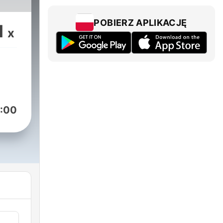
POBIERZ APLIKACJĘ
1
x
:00