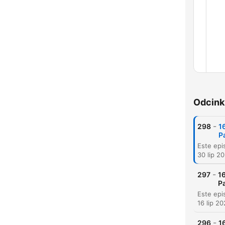
Rozd
Odcink
-
298
1
P
30 lip 2
-
297
16
Pa
16 lip 2
-
296
1