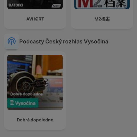
AVHØRT
M2檔案
Podcasty Český rozhlas Vysočina
Dobré dopoledne