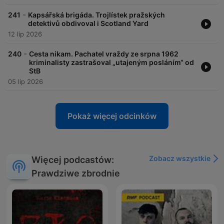
-
241
Kapsářská brigáda. Trojlístek pražských
detektivů obdivoval i Scotland Yard
12 lip 2026
-
240
Cesta nikam. Pachatel vraždy ze srpna 1962
kriminalisty zastrašoval „utajeným posláním“ od
StB
05 lip 2026
Pokaż więcej odcinków
Zobacz wszystkie
Więcej podcastów:
Prawdziwe zbrodnie