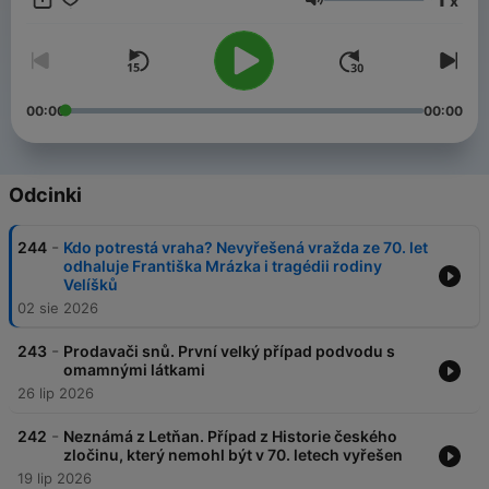
x
Głośność
00:00
00:00
Odcinki
-
244
Kdo potrestá vraha? Nevyřešená vražda ze 70. let
odhaluje Františka Mrázka i tragédii rodiny
Velíšků
02 sie 2026
-
243
Prodavači snů. První velký případ podvodu s
omamnými látkami
26 lip 2026
-
242
Neznámá z Letňan. Případ z Historie českého
zločinu, který nemohl být v 70. letech vyřešen
19 lip 2026