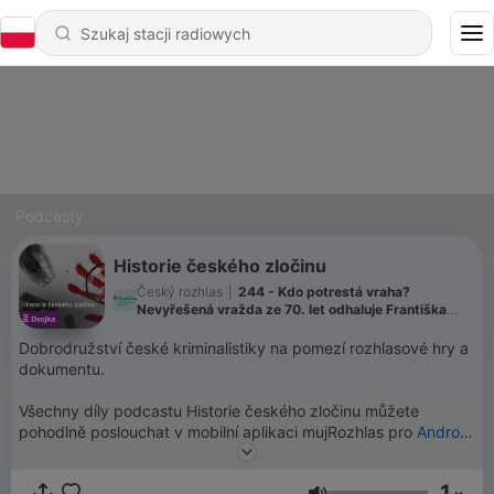
Podcasty
Historie českého zločinu
Český rozhlas
|
244 - Kdo potrestá vraha?
Nevyřešená vražda ze 70. let odhaluje Františka
Mrázka i tragédii rodiny Velíšků
Dobrodružství české kriminalistiky na pomezí rozhlasové hry a
dokumentu.
Všechny díly podcastu Historie českého zločinu můžete
pohodlně poslouchat v mobilní aplikaci mujRozhlas pro
Android
a
iOS
nebo na webu
mujRozhlas.cz
.
1