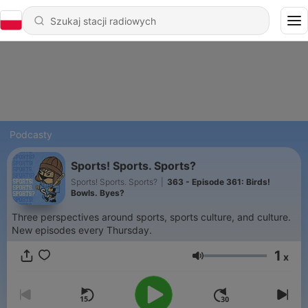
Podcasty
Sports! Sports. Sports?
Sports! Sports. Sports?
|
363 - Episode 361: Birds!
Bowls. Byes?
Three perspectives around sports, sports culture, and culture.
New episodes every Thursday.
1
x
Głośność