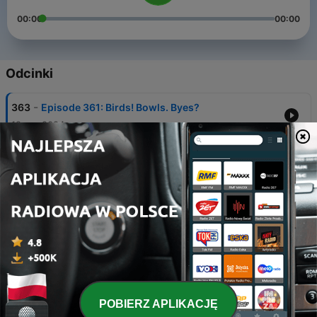
00:00
00:00
Odcinki
-
363
Episode 361: Birds! Bowls. Byes?
19 gru 2024
-
362
Episode 360: Darts! Farts. Sharts?
10 paź 2024
-
361
Episode 359: Bama! Bears. Balls?
03 paź 2024
-
360
Episode 358: Firsts! Lasts. Extras?
26 wrz 2024
-
359
Episode 357: Taser! Knife. Fight?
POBIERZ APLIKACJĘ
19 wrz 2024