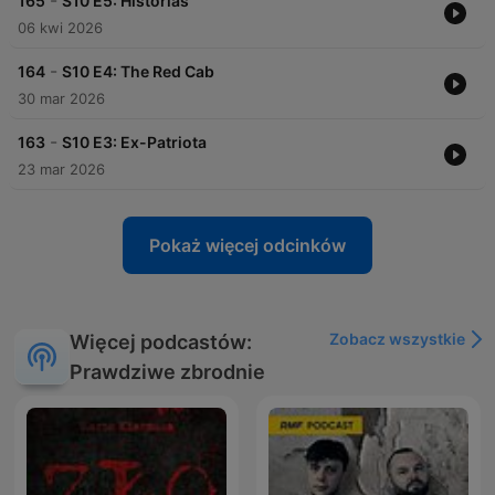
-
165
S10 E5: Historias
06 kwi 2026
-
164
S10 E4: The Red Cab
30 mar 2026
-
163
S10 E3: Ex-Patriota
23 mar 2026
Pokaż więcej odcinków
Zobacz wszystkie
Więcej podcastów:
Prawdziwe zbrodnie