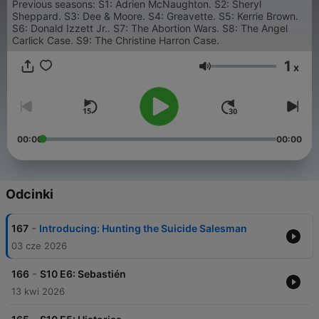
Previous seasons: S1: Adrien McNaughton. S2: Sheryl
Sheppard. S3: Dee & Moore. S4: Greavette. S5: Kerrie Brown.
S6: Donald Izzett Jr.. S7: The Abortion Wars. S8: The Angel
Carlick Case. S9: The Christine Harron Case.
1
x
Głośność
00:00
00:00
Odcinki
-
167
Introducing: Hunting the Suicide Salesman
03 cze 2026
-
166
S10 E6: Sebastién
13 kwi 2026