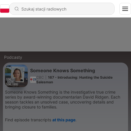
Podcasty
Someone Knows Something
CBC
|
167 - Introducing: Hunting the Suicide
Salesman
Someone Knows Something is the investigative true crime
series by award-winning documentarian David Ridgen. Each
season tackles an unsolved case, uncovering details and
bringing closure to families.
Find episode transcripts
at this page
.