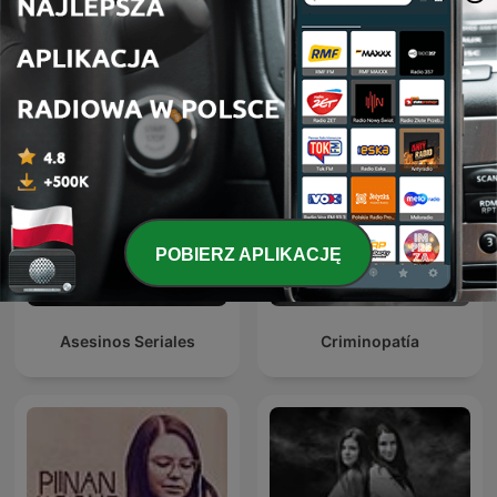
我在案發現場
Enigmas sin resolver
POBIERZ APLIKACJĘ
Asesinos Seriales
Criminopatía