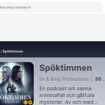
Spöktimmen
Spöktimmen
Ek & Borg Productions
|
504 - Stalkers 5 (REPRIS)
En podcast om sanna
kriminalfall och gåtfulla
mysterier. Av och med