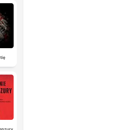
k
d
en
tię
k
en
enzury