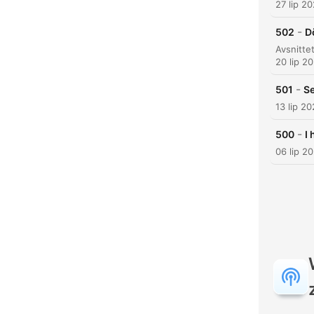
27 lip 2
-
502
D
20 lip 2
-
501
Se
13 lip 2
-
500
I
K
06 lip 2
Najw