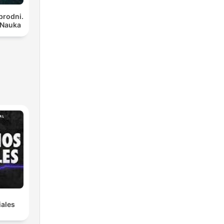
brodni.
 Nauka
iales