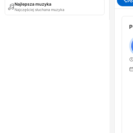
Po
Najlepsza muzyka
Najczęściej słuchana muzyka
P