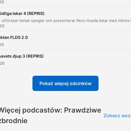
026
Mordet och de misstänkta
00:44:12
ödliga lekar 4 (REPRIS)
De olika versionerna: Lawrence, Michelle och
00:46:38
Tabitha
026
Bevisning och utredningsbrister
00:50:01
kten FLDS 2.0
026
Teorier, domar och rättslig osäkerhet
00:53:34
 havets djup 3 (REPRIS)
liknij rozdział, aby przejść bezpośrednio do tego momentu
026
ażniejsze momenty
Ja, jag skulle kunna våldta eller döda dig. Ingen skull
Pokaż więcej odcinków
veta det.
00:10:23 · Mannen Derek uttrycker ett direkt och skrämmand
hot mot Colette under deras möte.
Więcej podcastów: Prawdziwe
Zobacz wsz
zbrodnie
Och när Alan vaknar så kutar Derek därifrån och Alan
springer efter med en pistol och skjuter liksom