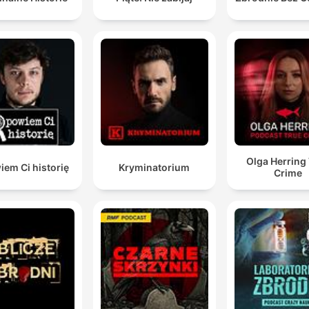
stalking i Pennsylvania. Men efter Laurys död så
kämpade hennes mamma för att få igenom en sån oc
den gick igenom.
01:01:18 · Detta belyser det positiva arvet och den lagändring
som skedde till följd av tragedin.
Olga Herring
em Ci historię
Kryminatorium
Crime