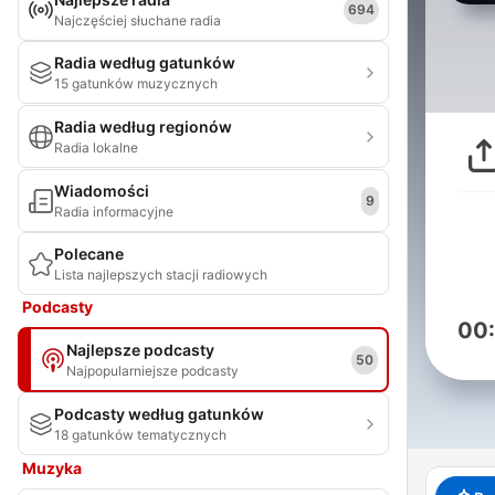
694
Najczęściej słuchane radia
Radia według gatunków
15 gatunków muzycznych
Radia według regionów
Radia lokalne
Wiadomości
9
Radia informacyjne
Polecane
Lista najlepszych stacji radiowych
Podcasty
00
Najlepsze podcasty
50
Najpopularniejsze podcasty
Podcasty według gatunków
18 gatunków tematycznych
Muzyka