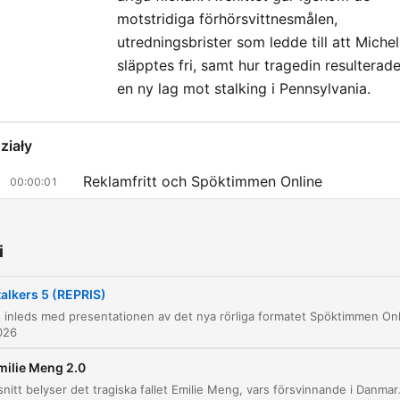
motstridiga förhörsvittnesmålen,
utredningsbrister som ledde till att Michel
släpptes fri, samt hur tragedin resulterade
en ny lag mot stalking i Pennsylvania.
ziały
Reklamfritt och Spöktimmen Online
00:00:01
Fallet Colette Dwyer
00:04:06
i
Förföljelsen intensifieras
00:13:18
Mordmorden och Colettes misstankar
talkers 5 (REPRIS)
00:24:49
Derek Todd Lee och avslöjandet av en
026
00:29:41
seriemördare
milie Meng 2.0
Fallet Laurie Shaw
00:35:41
Detta avsnitt belyser det tragiska fallet Emilie Meng, vars försvinnande i Danmark 2016 präglades av omf