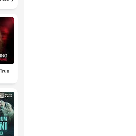
h
 True