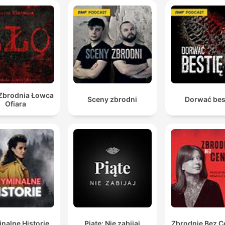
varningsskott ut i natten.
00:22:55 · Beskriver det extremt farliga ögonblicket när Dere
lyckas ta sig in i Colettes hem och konfronteras av Alan.
Och det visar sig att hans DNA matchar inte bara me
det här överfallet på kvinnan som överlevde utan äv
med de här två morden.
 Zbrodnia Łowca
Sceny zbrodni
Dorwać bes
00:31:49 · Berättaren förklarar hur DNA-bevis kopplade Dere
Ofiara
Todd Lee till flera olika brott.
Bland annat så hittar hans advokater över 200 fel i d
här utredningen.
00:55:16 · Detta belyser de omfattande bristerna som
upptäcktes i polisens arbete med fallet.
en liten bra sak i alla fall som har hänt efter det här
fallet är att innan det här så fanns det inga lagar mot
nalne Historie
Piąte: Nie zabijaj
Zbrodnie Bez C