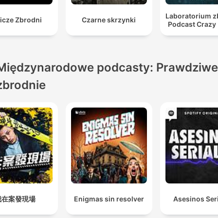
Laboratorium z
icze Zbrodni
Czarne skrzynki
Podcast Crazy
Międzynarodowe podcasty: Prawdziwe
zbrodnie
我在案發現場
Enigmas sin resolver
Asesinos Ser