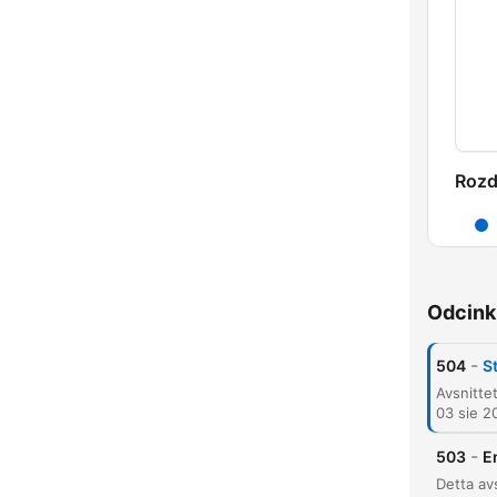
Rozd
Odcink
-
504
S
03 sie 2
-
503
E