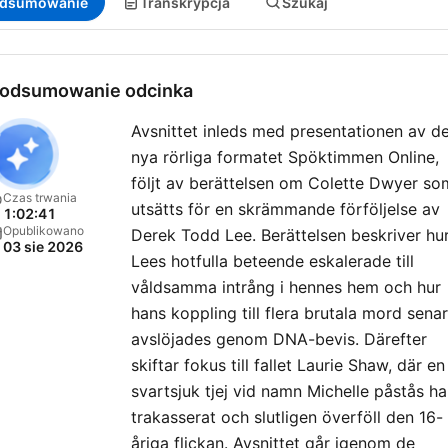
dsumowanie
Transkrypcja
Szukaj
odsumowanie odcinka
Avsnittet inleds med presentationen av d
nya rörliga formatet Spöktimmen Online,
följt av berättelsen om Colette Dwyer so
Czas trwania
utsätts för en skrämmande förföljelse av
1:02:41
Opublikowano
Derek Todd Lee. Berättelsen beskriver hu
03 sie 2026
Lees hotfulla beteende eskalerade till
våldsamma intrång i hennes hem och hur
hans koppling till flera brutala mord sena
avslöjades genom DNA-bevis. Därefter
skiftar fokus till fallet Laurie Shaw, där en
svartsjuk tjej vid namn Michelle påstås ha
trakasserat och slutligen överföll den 16-
åriga flickan. Avsnittet går igenom de