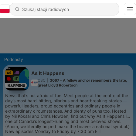
Podcasty
As It Happens
CBC
|
3067 - A fellow anchor remembers the late,
great Lloyd Robertson
News that’s not afraid of fun. Meet people at the centre of the
day’s most hard-hitting, hilarious and heartbreaking stories —
powerful leaders, proud eccentrics and ordinary people in
extraordinary circumstances. And plenty of puns too. Hosted
by Nil Köksal and Chris Howden, find out why As It Happens is
one of Canada’s longest-running and most beloved shows.
(Ahem, we literally helped make the beaver a national symbol.)
New episodes Monday to Friday by 7:30 pm E.T.