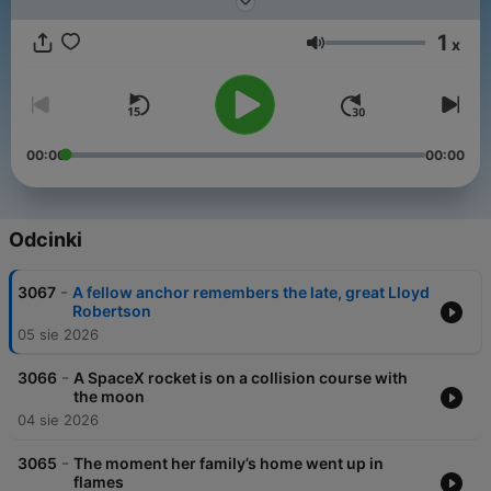
1
x
Głośność
00:00
00:00
Odcinki
-
3067
A fellow anchor remembers the late, great Lloyd
Robertson
05 sie 2026
-
3066
A SpaceX rocket is on a collision course with
the moon
04 sie 2026
-
3065
The moment her family’s home went up in
flames