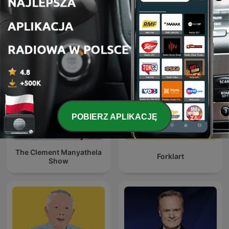
La Republica - Sin guion
Kriminálka
POBIERZ APLIKACJĘ
The Clement Manyathela
Forklart
Show