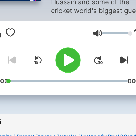
Hussain and some of the
cricket world's biggest gu
analyse and debate the bi
stories and talking points 
Głośność
international and domestic
cricket. - •You can watch 
cricket action live on Sky
Sports. If you're not alread
Sky customer, you can str
Sky Sports on your terms 
:00
00
a NOW membership. Sign 
to NOW here:
www.nowtv.com/membersh
sky-sports?
i
DCMP=ilc_skysports_podca
•Listen to every episode o