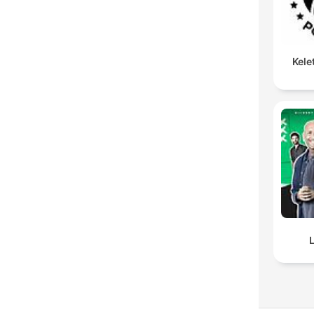
Kele
L