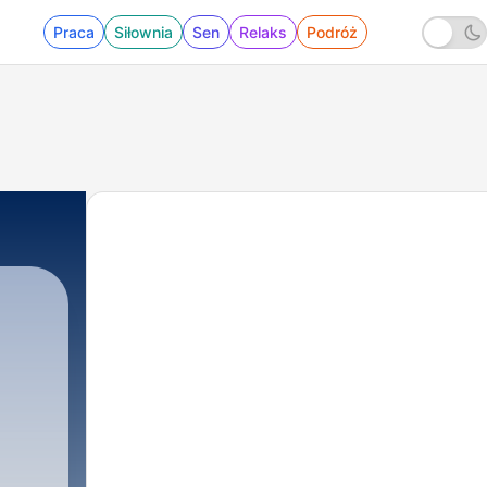
Praca
Siłownia
Sen
Relaks
Podróż
t