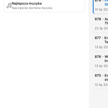
-
879
F
Najlepsza muzyka
S
Najczęściej słuchana muzyka
31 lip 2
-
878
Aa
T
22 lip 2
-
877
En
Te
13 lip 2
-
876
W
In
13 lip 2
-
875
En
s
12 lip 2