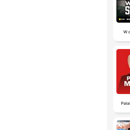
W c
Pala