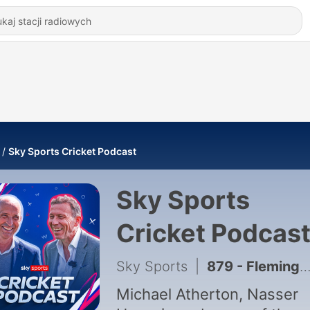
Sky Sports Cricket Podcast
Sky Sports
Cricket Podcas
Sky Sports
|
879 - Fleming & Root get England's Test roles. What now for Brook? Could Stokes return?
Michael Atherton, Nasser