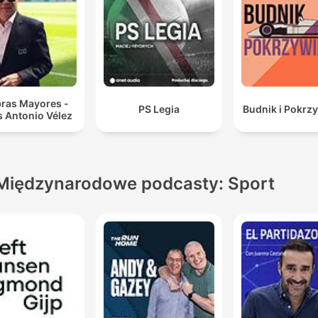
bras Mayores -
PS Legia
Budnik i Pokrz
s Antonio Vélez
Międzynarodowe podcasty: Sport