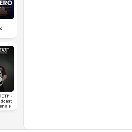
ro
ET!" -
odcast
Dennis