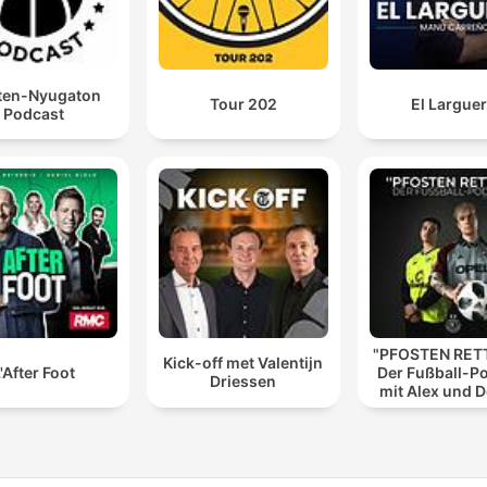
ten-Nyugaton
Tour 202
El Largue
Podcast
"PFOSTEN RETT
Kick-off met Valentijn
'After Foot
Der Fußball-P
Driessen
mit Alex und 