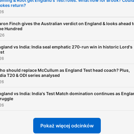
leming & Root get England's Test roles. What now for Brook? Coul
tokes return?
Sky Sports Cricket Podcas
026
here:
www.skysports.com/podca
ron Finch gives the Australian verdict on England & looks ahead 
he Hundred
sports-cricket-podcast-wi
026
nasser-hussain-and-micha
gland vs India: India seal emphatic 270-run win in historic Lord's
atherton •You can listen to the
st
Sky Sports Cricket Podcas
026
your smart speaker by ask
ho should replace McCullum as England Test head coach? Plus,
it to "play Sky Sports Crick
dia T20 & ODI series analysed
026
Podcast". •For all the latest
cricket news, head to
gland vs India: India's Test Match domination continues as Engla
truggle
www.skysports.com/cricke
026
•For advertising opportunit
email:
Pokaż więcej odcinków
skysportspodcasts@sky.u