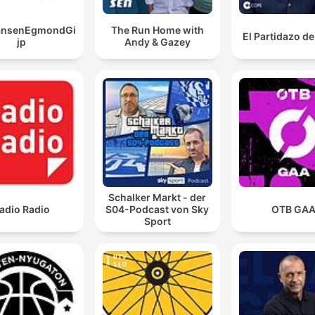
JansenEgmondGi
The Run Home with
El Partidazo d
jp
Andy & Gazey
Schalker Markt - der
adio Radio
S04-Podcast von Sky
OTB GA
Sport