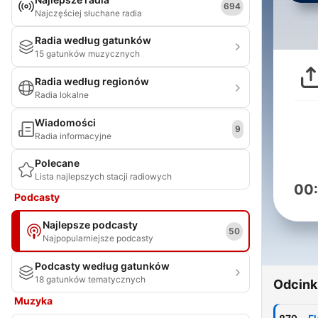
694
Najczęściej słuchane radia
Radia według gatunków
15 gatunków muzycznych
Radia według regionów
Radia lokalne
Wiadomości
9
Radia informacyjne
Polecane
Lista najlepszych stacji radiowych
00
Podcasty
Najlepsze podcasty
50
Najpopularniejsze podcasty
Podcasty według gatunków
18 gatunków tematycznych
Odcink
Muzyka