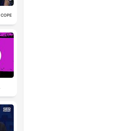
e COPE
A