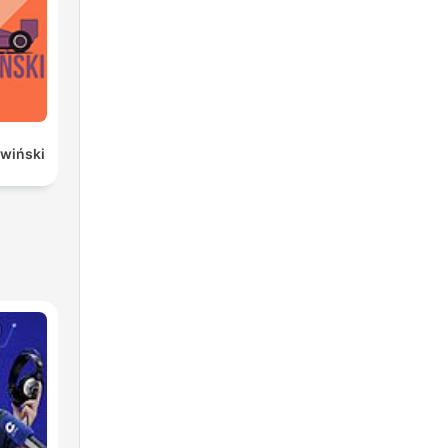
ywiński