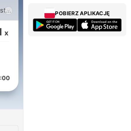
ests
POBIERZ APLIKACJĘ
g
from
1
x
the
y a
eam
with
:00
up
ip/watch-
stlink
f the