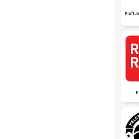
Kieft
R