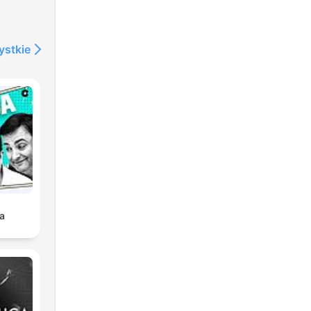
ystkie
a