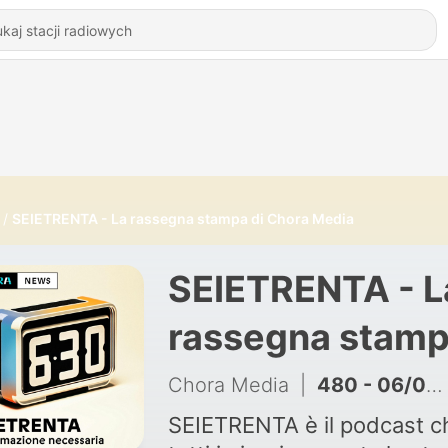
SEIETRENTA - La rassegna stampa di Chora Media
SEIETRENTA - L
rassegna stam
di Chora Media
Chora Media
|
480 - 06/08: C’è un accordo su Hormuz ma non è quello di Trump
SEIETRENTA è il podcast c