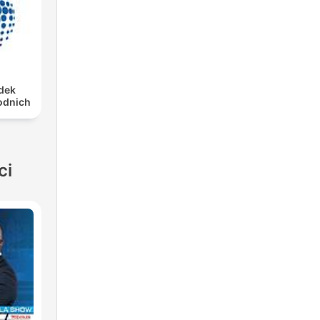
dek
odnich
ci