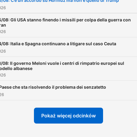
6/08: C’è un accordo su Hormuz ma non è quello di Trump
c'è un'alternativa tra il rum
026
e il silenzio: SEIETRENTA, il
/08: Gli USA stanno finendo i missili per colpa della guerra con
podcast quotidiano di Cho
Iran
026
News. SEIETRENTA è un
podcast di Chora News
/08: Italia e Spagna continuano a litigare sul caso Ceuta
prodotto da Chora Media La
026
supervisione del suono e d
/08: Il governo Meloni vuole i centri di rimpatrio europei sul
musica è di Luca Micheli La
odello albanese
026
post produzione e il monta
sono di: Guido Bertolotti,
 Paese che sta risolvendo il problema dei senzatetto
Cosma Castellucci, Andrea
026
Girelli, Mattia Liciotti, Filipp
Mainardi, Lucrezia Marcelli,
Pokaż więcej odcinków
Daniele Marinello, Emanuel
Moscatelli, Aurora Ricci, L