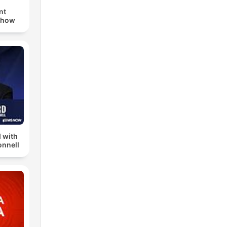
nt
Show
 with
nnell