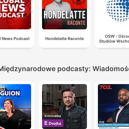
OSW - Ośro
l News Podcast
Hondelatte Raconte
Studiów Wsch
Międzynarodowe podcasty: Wiadomoś