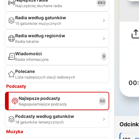
693
Najczęściej słuchane radia
Radia według gatunków
15 gatunków muzycznych
Radia według regionów
Radia lokalne
Wiadomości
9
Radia informacyjne
Polecane
Lista najlepszych stacji radiowych
00
Podcasty
Najlepsze podcasty
50
Najpopularniejsze podcasty
Podcasty według gatunków
18 gatunków tematycznych
Odcink
Muzyka