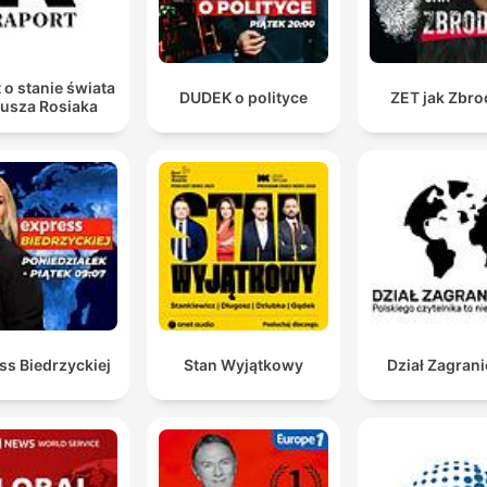
per capire il mondo che ca
con i fatti, senza fake news. 
musiche sono su licenza
 o stanie świata
DUDEK o polityce
ZET jak Zbro
iusza Rosiaka
Machiavelli Music e Univer
Music Publishing Ricordi sr
ss Biedrzyckiej
Stan Wyjątkowy
Dział Zagran