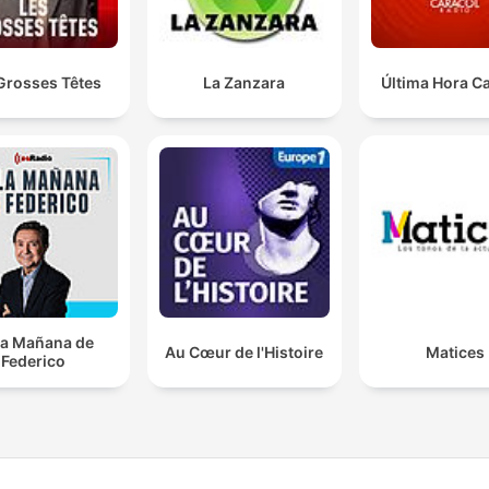
Grosses Têtes
La Zanzara
Última Hora C
la Mañana de
Au Cœur de l'Histoire
Matices
Federico