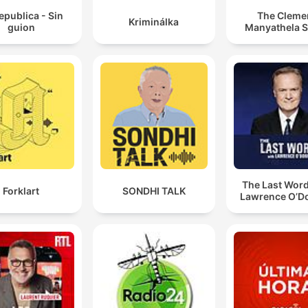
epublica - Sin
The Cleme
Kriminálka
guion
Manyathela 
The Last Word
Forklart
SONDHI TALK
Lawrence O’Do