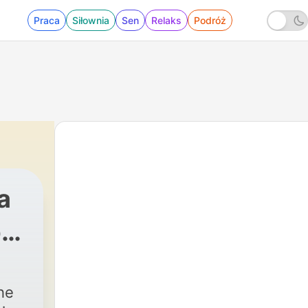
Praca
Siłownia
Sen
Relaks
Podróż
a
pa
he