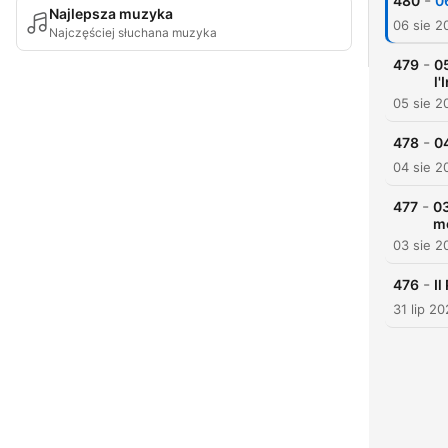
-
480
0
Najlepsza muzyka
06 sie 2
Najczęściej słuchana muzyka
-
479
05
l'
05 sie 2
-
478
04
04 sie 2
-
477
03
m
03 sie 2
-
476
Il
31 lip 2