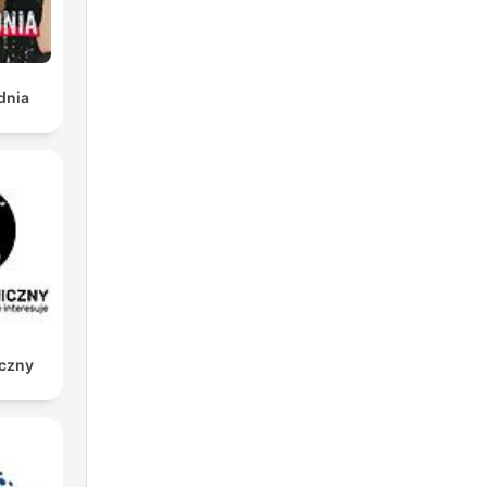
mbia
Le
dnia
sal
l
iczny