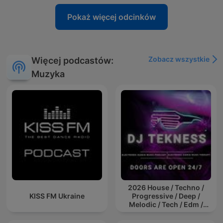
Pokaż więcej odcinków
Zobacz wszystkie
Więcej podcastów:
Muzyka
2026 House / Techno /
KISS FM Ukraine
Progressive / Deep /
Melodic / Tech / Edm /
Afro / ibiza DJ Mix / Set /
Podcast / Electronic