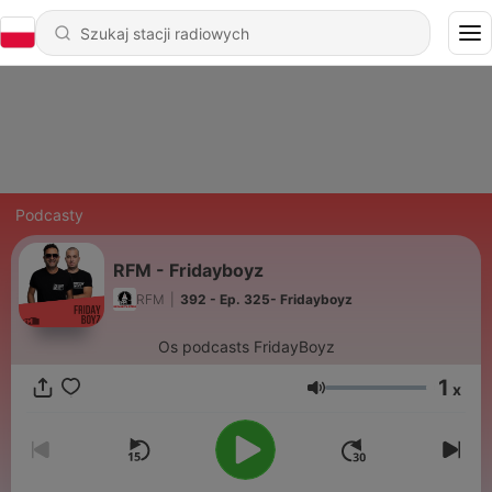
Podcasty
RFM - Fridayboyz
RFM
|
392 - Ep. 325- Fridayboyz
Os podcasts FridayBoyz
1
x
Głośność