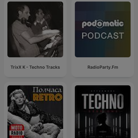
Dance Musi
TrixX K - Techno Tracks
RadioParty.Fm