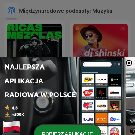
Międzynarodowe podcasty: Muzyka
RICAS MEZCLAS By DJ
Dj Shinski New Mixes
RITMO
POBIERZ APLIKACJĘ