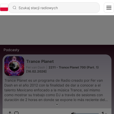
Podcasty
Trance Planet
Fer van Dash
|
2211 - Trance Planet 700 (Part. 1)
[16.02.2026]
Trance Planet es un programa de Radio creado por Fer van
Dash en el año 2012 con la finalidad de dar a conocer a el
talento Mexicano enfocado a la música Trance, así mismo
como mostrar su trabajo como DJ a través de sesiones con
duración de 2 horas en donde se expone lo más reciente del
genero con las producciones de grandes exponentes
Internacionales. El programa empezó a emitirse a través de
1