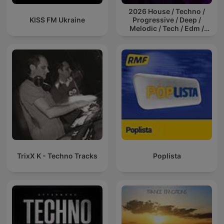
2026 House / Techno /
KISS FM Ukraine
Progressive / Deep /
Melodic / Tech / Edm /
Afro / ibiza DJ Mix / Set /
Podcast / Electronic
Dance Musi
TrixX K - Techno Tracks
Poplista