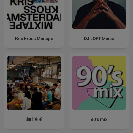
Kris Kross Mixtape
DJ LOFT Mixes
咖啡音乐
90's mix