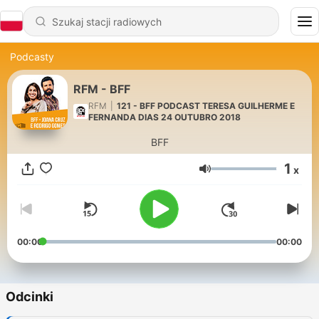
Podcasty
RFM - BFF
RFM
|
121 - BFF PODCAST TERESA GUILHERME E
FERNANDA DIAS 24 OUTUBRO 2018
BFF
1
x
Głośność
00:00
00:00
Odcinki