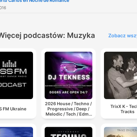
rto Carlos en Noche de Romance
016
Więcej podcastów: Muzyka
Zobacz wsz
2026 House / Techno /
TrixX K - Te
S FM Ukraine
Progressive / Deep /
Tracks
Melodic / Tech / Edm /
Afro / ibiza DJ Mix /
Set / Podcast /
Electronic Dance Musi