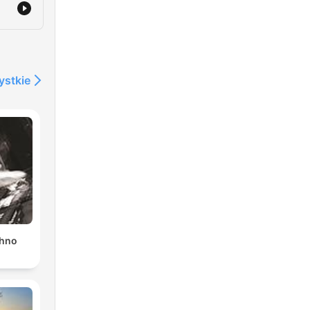
ystkie
chno