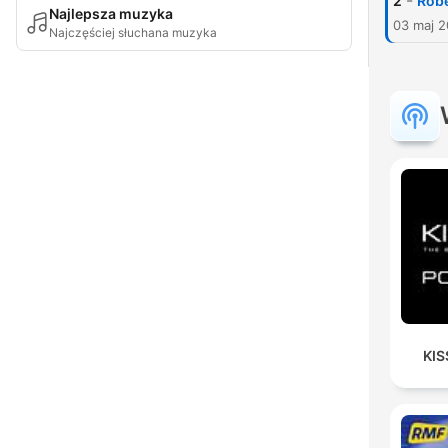
-
2
Robe
Najlepsza muzyka
03 maj 2
Najczęściej słuchana muzyka
KIS