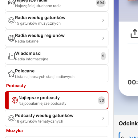
694
Najczęściej słuchane radia
Radia według gatunków
15 gatunków muzycznych
Radia według regionów
Radia lokalne
Wiadomości
9
Radia informacyjne
Polecane
Lista najlepszych stacji radiowych
00
Podcasty
Najlepsze podcasty
50
Najpopularniejsze podcasty
Podcasty według gatunków
18 gatunków tematycznych
Odcink
Muzyka