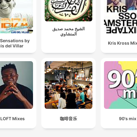
الشيخ محمد صديق
المنشاوي
 Sensations by
Kris Kross Mi
is del Villar
 LOFT Mixes
咖啡音乐
90's mix