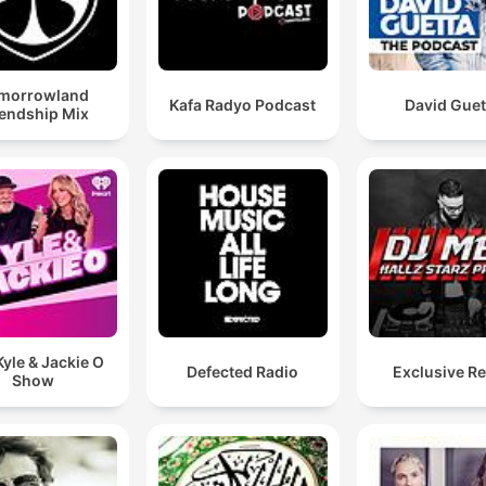
morrowland
Kafa Radyo Podcast
David Guet
iendship Mix
yle & Jackie O
Defected Radio
Exclusive R
Show