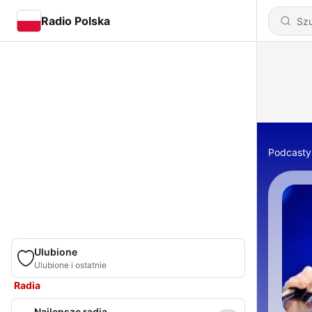
Radio Polska
Podcasty
Ulubione
Ulubione i ostatnie
Radia
Najlepsze radia