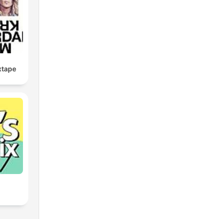
xtape