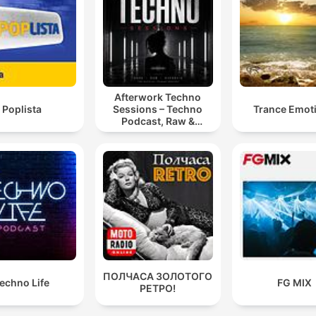
Afterwork Techno
Poplista
Sessions – Techno
Trance Emot
Podcast, Raw &
Hypnotic Techno
Mixes
ПОЛЧАСА ЗОЛОТОГО
echno Life
FG MIX
РЕТРО!