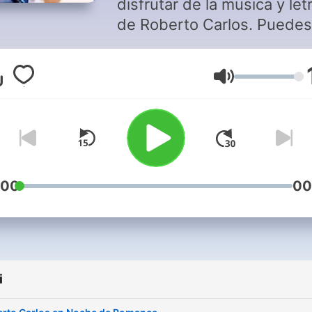
disfrutar de la musica y letras
de Roberto Carlos. Puedes
disfrutar de esta y otras
músicas románticas en Puedes
Głośność
disfrutar de este programa
de música romántica en
Soritaradio1.blogspot.com
descarga nuestra aplicació
Soritaradio Somos SoritaR
La radio que es para tì The
:00
00
radio That is for you
i