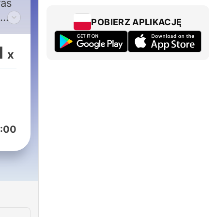
POBIERZ APLIKACJĘ
1
x
 y
 O
n
adio
:00