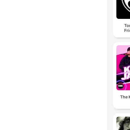
To
Fr
The K