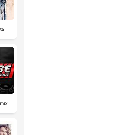
ta
emix