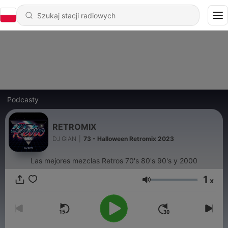
Podcasty
RETROMIX
DJ GIAN
|
73 - Halloween Retromix 2023
Las mejores mezclas Retros 70's 80's 90's y 2000
1
x
Głośność