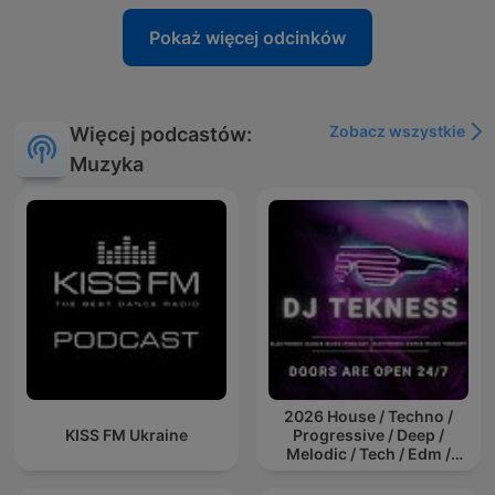
Pokaż więcej odcinków
Zobacz wszystkie
Więcej podcastów:
Muzyka
2026 House / Techno /
KISS FM Ukraine
Progressive / Deep /
Melodic / Tech / Edm /
Afro / ibiza DJ Mix / Set /
Podcast / Electronic