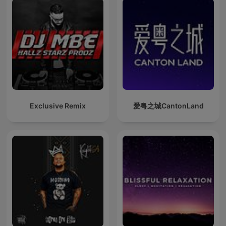
Exclusive Remix
爱粤之城CantonLand