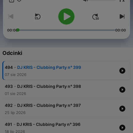
x
contemporary music, mixed by our Resident DJ "Kris VALOIS".
Głośność
The broadcast is already available on several FM and web
radio stations in France and abroad!
00:00
00:00
Odcinki
-
494
DJ KRIS - Clubbing Party n° 399
07 sie 2026
-
493
DJ KRIS - Clubbing Party n° 398
01 sie 2026
-
492
DJ KRIS - Clubbing Party n° 397
25 lip 2026
-
491
DJ KRIS - Clubbing Party n° 396
18 lip 2026