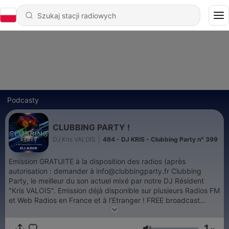
Podcasty
CLUBBING PARTY !
DJ Kris VALOIS
|
494 - DJ KRIS - Clubbing Party n° 399
Emission GRATUITE à la disposition des radios (après
autorisation : demander à info@clubbingparty.fr Clubbing
Party, le meilleur du son actuel mixé par notre DJ Résident
"Kris VALOIS". Emission déjà disponible sur plusieurs Radios FM
et Web Radios en France et à l’Etranger ! FREE broadcast
available to radio stations (Authorization required: request at
info@clubbingparty.fr) Clubbing Party, the best of
1