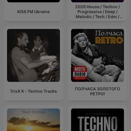
2026 House / Techno /
KISS FM Ukraine
Progressive / Deep /
Melodic / Tech / Edm /
Afro / ibiza DJ Mix / Set /
Podcast / Electronic
Dance Musi
ПОЛЧАСА ЗОЛОТОГО
TrixX K - Techno Tracks
РЕТРО!