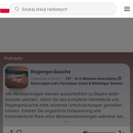
Podcasty
Regengeräusche
Sebastian Antonio
|
737 - In 3 Minuten einschlafen ⏱️
Sturzregen aufs Farmhaus-Dach & Mächtiger Donner
Alle Werbeanzeigen werden ausschließlich zu Beginn jeder
Episode platziert, damit Sie das komplette Hörerlebnis von
Regengeräusche ohne störende Unterbrechungen genießen
können. Erleben Sie ungestörte Entspannung und
kontinuierliche Ruhe ohne Werbeeinblendungen während der
gesamten immersiven Audioerfahrung. Ihre Wellness und
Meditation verdienen die volle Aufmerksamkeit ohne
1