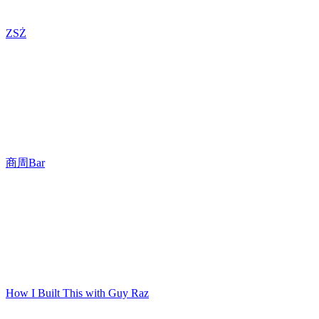
ZSŻ
商周Bar
How I Built This with Guy Raz