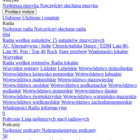
Najlepsza muzyka
Najczęściej słuchana muzyka
Przełącz motyw
Ulubione
Ulubione i ostatnie
Radia
Najlepsze radia
Najczęściej słuchane radia
694
Radia według gatunków
15 gatunków muzycznych
AC
Alternatywna / Indie
Chrześcijańska
Dance / EDM
Lata 80.
Lata 90.
Pop / Top 40
Rock
Stare przeboje
Wiadomości lokalne
Wszystkie
Radia według regionów
Radia lokalne
Wszystkie regiony
Lódzkie
Lubelskie
Województwo dolnośląskie
Województwo kujawsko-pomorskie
Województwo lubuskie
Województwo małopolskie
Województwo mazowieckie
Województwo opolskie
Województwo podkarpackie
Województwo
podlaskie
Województwo pomorskie
Województwo śląskie
Województwo świętokrzyskie
Województwo warmińsko-mazurskie
Województwo wielkopolskie
Województwo zachodniopomorskie
Wiadomości
Radia informacyjne
9
Polecane
Lista najlepszych stacji radiowych
Podcasty
Najlepsze podcasty
Najpopularniejsze podcasty
50