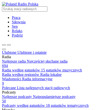
Radio Polska
Praca
Siłownia
Sen
Relaks
Podróż
Ulubione
Ulubione i ostatnie
Radia
Najlepsze radia
Najczęściej słuchane radia
694
Radia według gatunków
15 gatunków muzycznych
Radia według regionów
Radia lokalne
Wiadomości
Radia informacyjne
9
Polecane
Lista najlepszych stacji radiowych
Podcasty
Najlepsze podcasty
Najpopularniejsze podcasty
50
Podcasty według gatunków
18 gatunków tematycznych
Muzyka