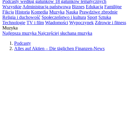
Podcasty według gatunków
18 gatunków tematycznych
Wszystkie
Administracja państwowa
Biznes
Edukacja
Familijne
Fikcja
Historia
Komedia
Muzyka
Nauka
Prawdziwe zbrodnie
Religia i duchowość
Społeczeństwo i kultura
Sport
Sztuka
Technologie
TV i film
Wiadomości
Wypoczynek
Zdrowie i fitness
Muzyka
Najlepsza muzyka
Najczęściej słuchana muzyka
Podcasty
Alles auf Aktien – Die täglichen Finanzen-News