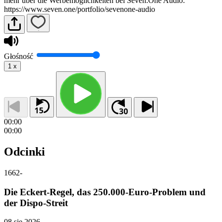
mehr über die Werbemöglichkeiten bei Seven.One Audio:
https://www.seven.one/portfolio/sevenone-audio
Głośność
1
x
00:00
00:00
Odcinki
1662
-
Die Eckert-Regel, das 250.000-Euro-Problem und
der Dispo-Streit
08 sie 2026