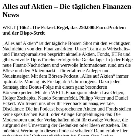
Alles auf Aktien – Die täglichen Finanzen-
News
WELT
|
1662 - Die Eckert-Regel, das 250.000-Euro-Problem
und der Dispo-Streit
„Alles auf Aktien“ ist der tägliche Börsen-Shot mit den wichtigsten
Nachrichten von den Finanzmärkten. Unser Team aus Wirtschafts-
und Finanzjournalisten bespricht aktuelle Aktien, Fonds, ETFs und
gibt wertvolle Tipps für eine erfolgreiche Geldanlage. In jeder Folge
neue Finanz-Nachrichten und wertvolle Informationen rund um die
Börse und den Aktienmarkt – für erfahrene Anleger und
Neueinsteiger. Mit dem Börsen-Podcast „Alles auf Aktien“ immer
up-to-date. Montag bis Freitag ab 5 Uhr morgens. Dazu jeden
Samstag eine Bonus-Folge mit einem ganz besonderen
Börsenexperten. Mit den WELT-Finanzjournalisten Lea Oetjen,
Holger Zschäpitz, Nando Sommerfeldt, Philipp Vetter und Daniel
Eckert. Wir freuen uns über Ihr Feedback an aaa@welt.de.
Disclaimer: Die im Podcast besprochenen Aktien und Fonds stellen
keine spezifischen Kauf- oder Anlage-Empfehlungen dar. Die
Moderatoren und der Verlag haften nicht für etwaige Verluste, die
aufgrund der Umsetzung der Gedanken oder Ideen entstehen. Du
möchtest Werbung in diesem Podcast schalten? Dann erfahre hier