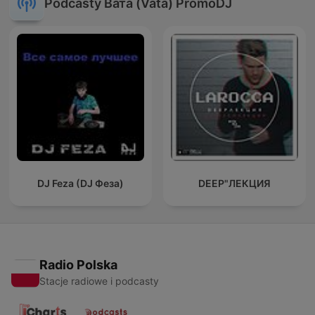
Podcasty Вата (Vata) PromoDJ
DJ Feza (DJ Феза)
DEEP"ЛЕКЦИЯ
Radio Polska
Stacje radiowe i podcasty