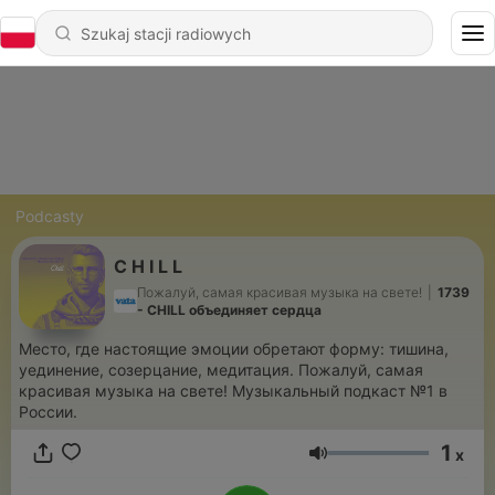
Podcasty
C H I L L
Пожалуй, самая красивая музыка на свете!
|
1739
- CHILL объединяет сердца
Место, где настоящие эмоции обретают форму: тишина,
уединение, созерцание, медитация. Пожалуй, самая
красивая музыка на свете! Музыкальный подкаст №1 в
России.
1
x
Głośność