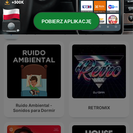
ПОЛЧАСА ЗОЛОТОГО
Slip's House Podcast
РЕТРО!
POBIERZ APLIKACJĘ
Międzynarodowe podcasty: Muzyka
Ruido Ambiental -
RETROMIX
Sonidos para Dormir