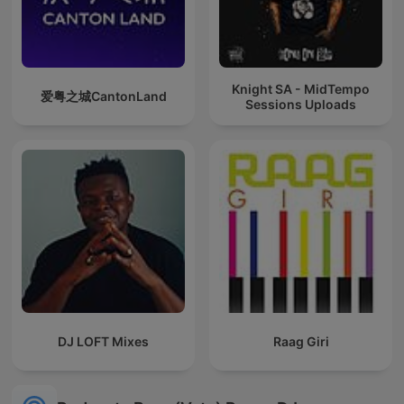
Knight SA - MidTempo
爱粤之城CantonLand
Sessions Uploads
DJ LOFT Mixes
Raag Giri