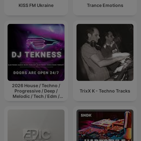
KISS FM Ukraine
Trance Emotions
2026 House / Techno /
Progressive / Deep /
TrixX K - Techno Tracks
Melodic / Tech / Edm /
Afro / ibiza DJ Mix / Set /
Podcast / Electronic
Dance Musi