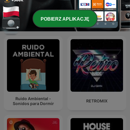
ПОЛЧАСА ЗОЛОТОГО
Slip's House Podcast
РЕТРО!
POBIERZ APLIKACJĘ
Międzynarodowe podcasty: Muzyka
Ruido Ambiental -
RETROMIX
Sonidos para Dormir