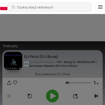
Podcasty
DJ Feza (DJ Феза)
DJ Feza (DJ Феза)
|
110 - Mozgi ft. NEVERGLOW •
Братишка бармен (DJ Feza HitUp)
Все ремиксы DJ Feza
1
x
Głośność