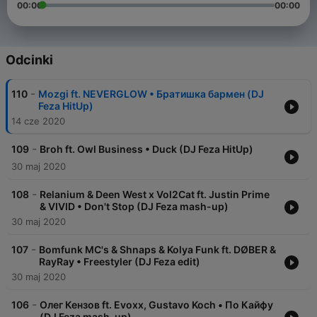
00:00
00:00
Odcinki
-
110
Mozgi ft. NEVERGLOW • Братишка бармен (DJ
Feza HitUp)
14 cze 2020
-
109
Broh ft. Owl Business • Duck (DJ Feza HitUp)
30 maj 2020
-
108
Relanium & Deen West x Vol2Cat ft. Justin Prime
& VIVID • Don't Stop (DJ Feza mash-up)
30 maj 2020
-
107
Bomfunk MC's & Shnaps & Kolya Funk ft. DØBER &
RayRay • Freestyler (DJ Feza edit)
30 maj 2020
-
106
Олег Кензов ft. Evoxx, Gustavo Koch • По Кайфу
(DJ Feza mash-up)