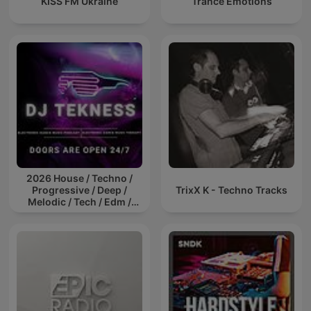
KISS FM Ukraine
Trance Emotions
2026 House / Techno /
Progressive / Deep /
TrixX K - Techno Tracks
Melodic / Tech / Edm /
Afro / ibiza DJ Mix / Set /
Podcast / Electronic
Dance Musi