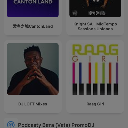
Knight SA - MidTempo
爱粤之城CantonLand
Sessions Uploads
DJ LOFT Mixes
Raag Giri
Podcasty Вата (Vata) PromoDJ