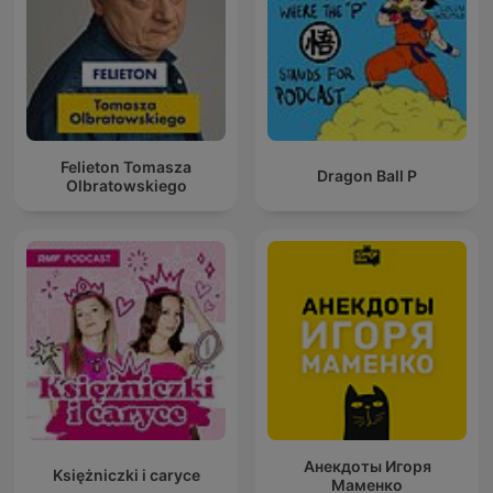
Felieton Tomasza
Dragon Ball P
Olbratowskiego
Анекдоты Игоря
Księżniczki i caryce
Маменко