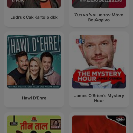
Ό,τι να 'ναι με τον Μάνο
Ludruk Cak Kartolo dkk
Βουλαρίνο
James O'Brien's Mystery
Hawi D'Ehre
Hour