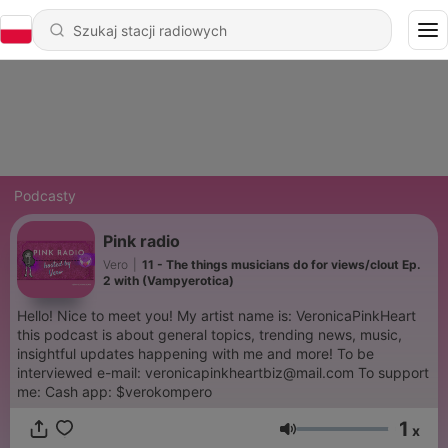
Podcasty
Pink radio
Vero
|
11 - The things musicians do for views/clout Ep.
2 with (Vampyerotica)
Hello! Nice to meet you! My artist name is: VeronicaPinkHeart
this podcast is about general topics, trending news, music,
insightful updates happening with me and more! To be
interviewed e-mail: veronicapinkheartbiz@mail.com To support
me: Cash app: $verokompero
1
x
Głośność