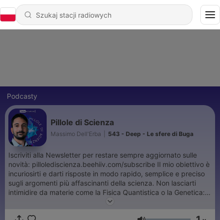
Podcasty
Pillole di Scienza
Massimo Dell'Erba
|
543 - Deep - Le sfere di Buga
Iscriviti alla Newsletter per restare sempre aggiornato sulle
novità: pillolediscienza.beehiiv.com/subscribe Il mio obiettivo è
incuriosirti e darti risposte in modo rapido, semplice e preciso
sugli argomenti più affascinanti della scienza. Non lasciarti
intimidire da materie come la Fisica Quantistica o la Genetica:
anche se possono sembrare complesse, sono qui per
spiegartele! E non finisce qui: parliamo di Geologia, Astronomia,
1