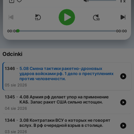
1
x
Украины. Не пропускает сейчас никаких важных событий
Głośność
в этой категории новостей, мобильно делает новые
обзоры. Активно публикуется в Интернете. Ютуб канал
автора пересек отметку в 900 тысяч подписчиков.
00:00
00:00
Odcinki
-
1346
5.08 Смена тактики ракетно-дроновых
ударов войсками рф. 1 дело о преступлениях
против человечности.
05 sie 2026
-
1345
4.08 Армия рф делает упор на применение
КАБ. Запас ракет США сильно истощен.
04 sie 2026
-
1344
3.08 Контратаки ВСУ о которых не говорят
вслух. В рф очередной взрыв в столице.
03 sie 2026