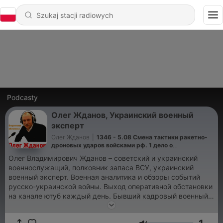
Podcasty
Олег Жданов, Украинский военный
эксперт
Олег Жданов
|
1346 - 5.08 Смена тактики ракетно-
дроновых ударов войсками рф. 1 дело о
преступлениях против человечности.
Олег Владимирович Жданов – советский и украинский
военнослужащий, полковник запаса ВСУ, украинский
военный эксперт. Военная аналитика и обзоры событий
русско-украинской войны. Выход оперативной обстановки
на канале ютуб каждый день. Бывший кадровый военный
имеет вес в кругах людей, которые интересуются разными
точками зрения относительно войны РФ на территории