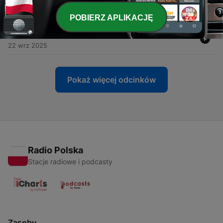
-
98
#95 Czym są zagrożenia środowiskowe?
29 wrz 2025
POBIERZ APLIKACJĘ
-
97
#94 Co wiemy o bakteriach zawartych w jogurcie?
22 wrz 2025
Pokaż więcej odcinków
Radio Polska
Stacje radiowe i podcasty
Zasoby