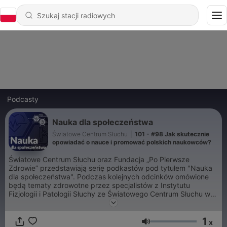
Podcasty
Nauka dla społeczeństwa
Światowe Centrum Słuchu
|
101 - #98 Jak skutecznie
opowiadać o nauce i promować polskich naukowców?
Światowe Centrum Słuchu oraz Fundacja „Po Pierwsze
Zdrowie” przedstawiają serię podkastów pod tytułem "Nauka
dla społeczeństwa". Podczas kolejnych odcinków omówione
będą tematy zdrowotne przez specjalistów z Instytutu
Fizjologii i Patologii Słuchy ze Światowego Centrum Słuchu w
Kajetanach
1
Podcasty Nauka dla społeczeństwa
x
Głośność