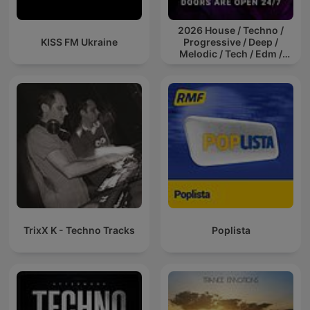
2026 House / Techno /
KISS FM Ukraine
Progressive / Deep /
Melodic / Tech / Edm /
Afro / ibiza DJ Mix / Set /
Podcast / Electronic
Dance Musi
TrixX K - Techno Tracks
Poplista