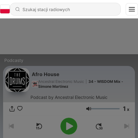
Podcasty
Afro House
Ancestral Electronic Music
|
34 - WISDOM Mix -
Simone Martinez
Podcast by Ancestral Electronic Music
1
x
Głośność