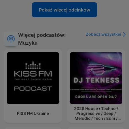
Pokaż więcej odcinków
Zobacz wszystkie
Więcej podcastów:
Muzyka
2026 House / Techno /
KISS FM Ukraine
Progressive / Deep /
Melodic / Tech / Edm /
Afro / ibiza DJ Mix / Set /
Podcast / Electronic