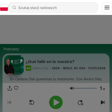
Podcasty
¿Qué falló en lo vuestro?
Cadena Dial
|
3926 - QFELV, 02-03h - 17/07/2026
En Cadena Dial queremos tu testimonio. Con Álvaro Díaz
1
x
Głośność