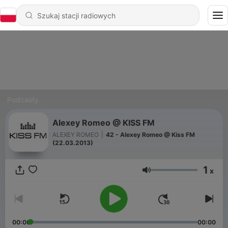
Podcasty
Alexey Romeo @ KISS FM
ALEXEY ROMEO
|
42 - Alexey Romeo @ Kiss FM
(22.03.2013)
1
x
Głośność
00:00
00:00