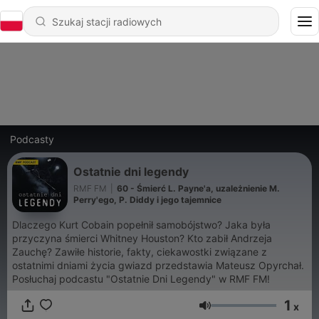
Podcasty
Ostatnie dni legendy
RMF FM
|
60 - Śmierć L. Payne'a, uzależnienie M.
Perry'ego, P. Diddy i jego tajemnice
Dlaczego Kurt Cobain popełnił samobójstwo? Jaka była
przyczyna śmierci Whitney Houston? Kto zabił Andrzeja
Zauchę? Zawiłe historie, fakty, ciekawostki związane z
ostatnimi dniami życia gwiazd przedstawia Mateusz Opyrchał.
Posłuchaj podcastu "Ostatnie Dni Legendy" w RMF FM!
1
x
Głośność