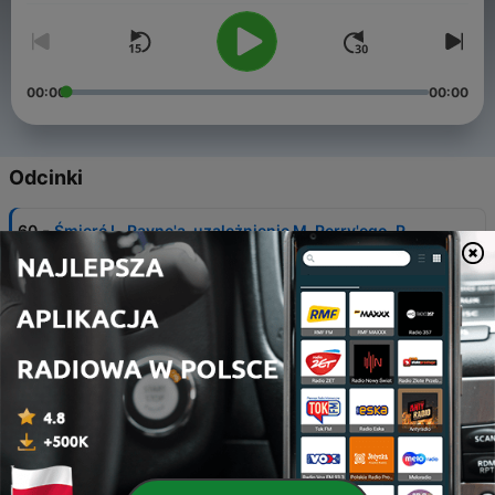
00:00
00:00
Odcinki
-
60
Śmierć L. Payne'a, uzależnienie M. Perry'ego, P.
Diddy i jego tajemnice
01 lis 2024
-
59
Coolio
03 paź 2024
-
58
Tom Petty
19 wrz 2024
-
57
Lemmy Kilmister
05 wrz 2024