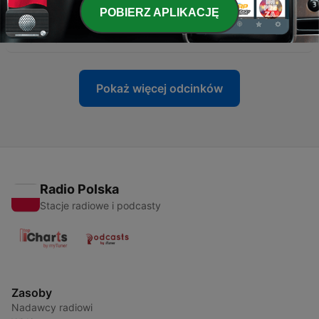
POBIERZ APLIKACJĘ
-
56
Tina Turner
01 lis 2023
Pokaż więcej odcinków
Radio Polska
Stacje radiowe i podcasty
Zasoby
Nadawcy radiowi