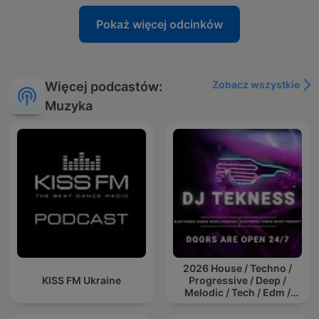
Pokaż więcej odcinków
Zobacz wszystkie
Więcej podcastów:
Muzyka
2026 House / Techno /
KISS FM Ukraine
Progressive / Deep /
Melodic / Tech / Edm /
Afro / ibiza DJ Mix / Set /
Podcast / Electronic