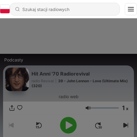
Podcasty
Hit Anni '70 Radiorevival
radio Revival
|
39 - John Lennon - Love (Ultimate Mix)
(320)
radio web
1
x
Głośność