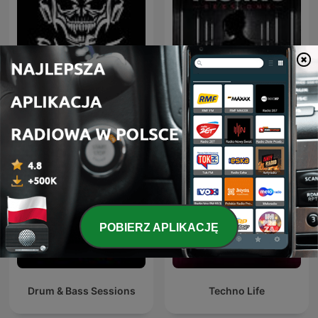
Afterwork Techno
Hardcore Mixtapes
Sessions – Techno
Podcast, Raw & Hypnotic
Techno Mixes
POBIERZ APLIKACJĘ
Drum & Bass Sessions
Techno Life