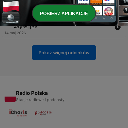
49
04 cze 2026
POBIERZ APLIKACJĘ
-
סאב שעתיים! היסטוריה! איך הוא עשה את זה? עם יגאל
48
לב || פרק 48
14 maj 2026
Pokaż więcej odcinków
Radio Polska
Stacje radiowe i podcasty