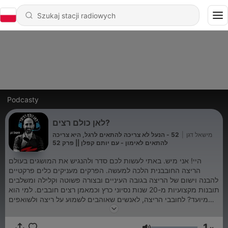
Podcasty
לאן כולם רצים?
מישאל דגן
|
52 - הנעל לא צריכה להתאים לרגל, היא צריכה
להתאים לאימון - עם יותם קפלן || פרק 52
היי! אני מיש. באתי לעשות לכם סדר ולהנגיש את המושגים בעולם
הריצה החובבנית הלכה למעשה. הפרקים מעניקים כלים פרקטיים
להבנה וישום של הריצה בגובה העיניים ובצורה פשוטה וקלילה ומשלבים
תובנות מקצועיות מ-20 שנות נסיוני כרץ וכמאמן רצים חובבים. למי הוא
מיועד? לחובבי הריצה, לאנשים שאוהבים לשמוע על ריצה ולשואפים
להשתפר בריצה. אתם איתי? הנה האתר שלי אגב, אשמח לשמוע מכם!
https://www.marathon-club.com/he/home אפשר גם סתם
1