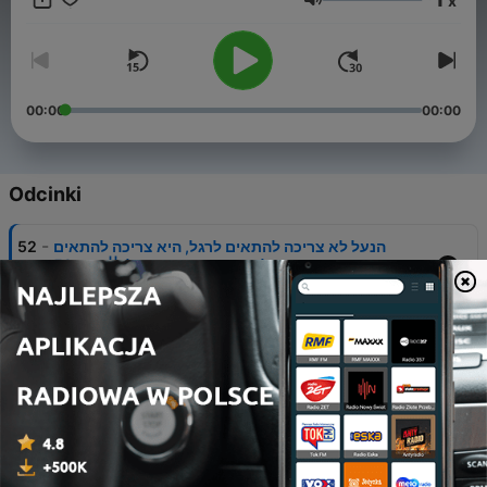
x
בווטסאפ: 058-4219500 בואו לעקוב אחרי גם באינסטוש לטיפים
Głośność
נוספים ובכלל https://www.instagram.com/mishdagan/
00:00
00:00
Odcinki
-
הנעל לא צריכה להתאים לרגל, היא צריכה להתאים
52
לאימון - עם יותם קפלן || פרק 52
28 lip 2026
-
רץ פצוע? המדריך המלא עם רם מור || פרק 51
51
12 lip 2026
-
כשהמרתון נכנס הביתה - על ריצה וזוגיות עם נירית
50
ורוניאל תורגמן || פרק 50
26 cze 2026
-
מי אתה בכלל בלי הריצה? עם ד"ר רוניאל תורגמן || פרק
49