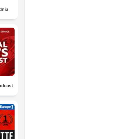
dnia
odcast