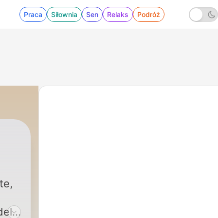
Praca
Siłownia
Sen
Relaks
Podróż
te,
del