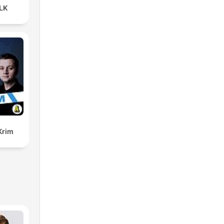
LK
Krim