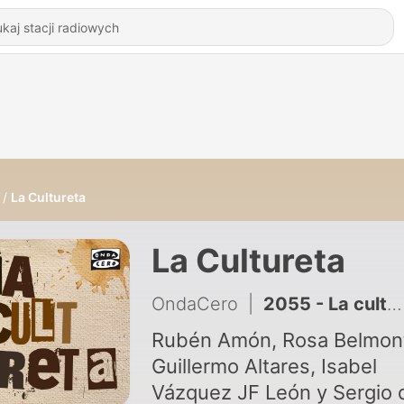
La Cultureta
La Cultureta
OndaCero
|
2055 - La cultureta 01/08/2026
Rubén Amón, Rosa Belmon
Guillermo Altares, Isabel
Vázquez JF León y Sergio 