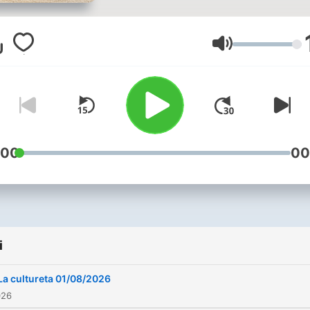
Molino hablan sobre cine,
música, libros, series y m
más...
Głośność
:00
00
i
La cultureta 01/08/2026
026