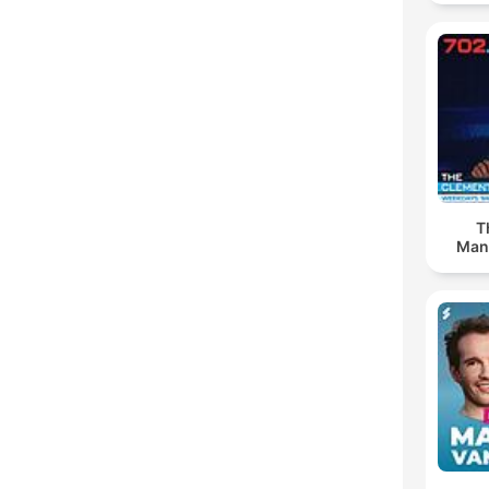
T
Man