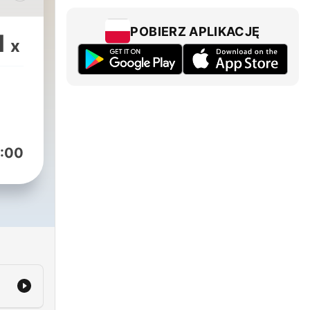
ucho
POBIERZ APLIKACJĘ
1
x
:00