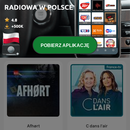
POBIERZ APLIKACJĘ
Lanz + Precht
RSG Dokumentêr
Afhørt
C dans l'air