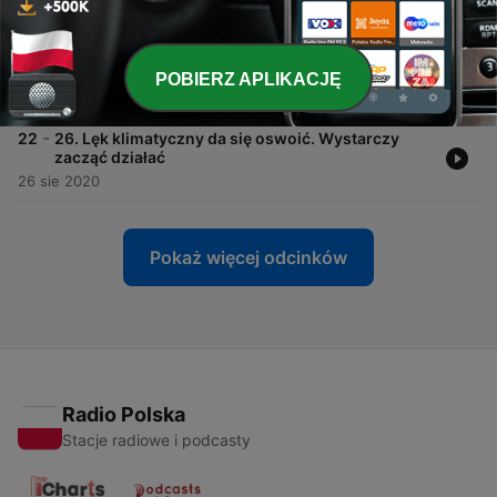
-
23
2. "Wyobraź sobie, że najgorszy dzień twojego
życia będzie codziennie". Katastrofa klimatyczna
potęguje znane choroby i przynosi nowe
POBIERZ APLIKACJĘ
03 lut 2020
-
22
26. Lęk klimatyczny da się oswoić. Wystarczy
zacząć działać
26 sie 2020
Pokaż więcej odcinków
Radio Polska
Stacje radiowe i podcasty