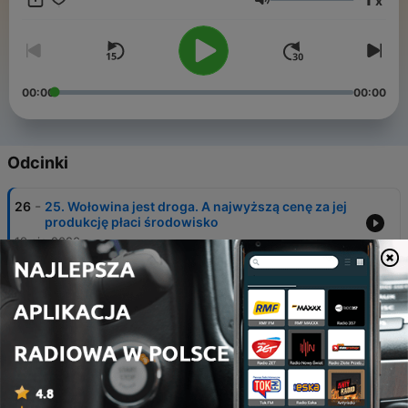
x
Głośność
00:00
00:00
Odcinki
-
26
25. Wołowina jest droga. A najwyższą cenę za jej
produkcję płaci środowisko
19 sie 2020
-
25
19. Susze, powodzie, huragany. Czy potrafisz
rozpoznać zmiany klimatu?
08 lip 2020
-
24
Czarne złoto? Czarna śmierć. Lokomotywa,
opalana węglem przez polityków, to ekspres do
katastrofy
10 lut 2020