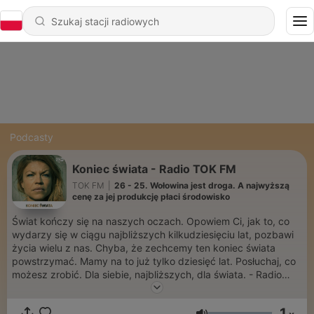
Podcasty
Koniec świata - Radio TOK FM
TOK FM
|
26 - 25. Wołowina jest droga. A najwyższą
cenę za jej produkcję płaci środowisko
Świat kończy się na naszych oczach. Opowiem Ci, jak to, co
wydarzy się w ciągu najbliższych kilkudziesięciu lat, pozbawi
życia wielu z nas. Chyba, że zechcemy ten koniec świata
powstrzymać. Mamy na to już tylko dziesięć lat. Posłuchaj, co
możesz zrobić. Dla siebie, najbliższych, dla świata. - Radio
TOK FM
1