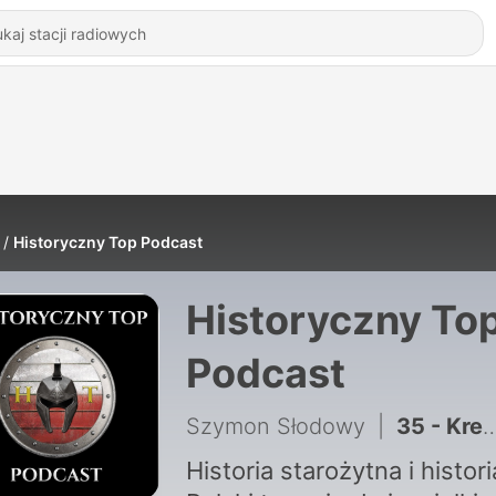
Historyczny Top Podcast
Historyczny To
Podcast
Szymon Słodowy
|
35 - Krezus z Lidii - Najbogatszy człowiek w historii starożytności?
Historia starożytna i histori