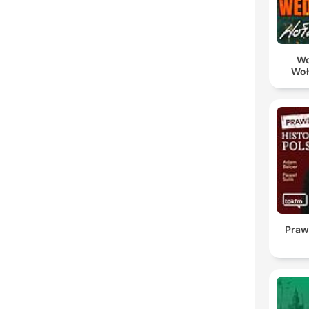
Wo
Woł
Praw