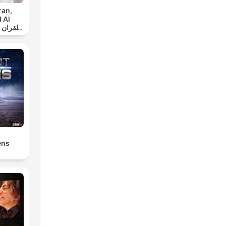
ran,
 Al
س
ens