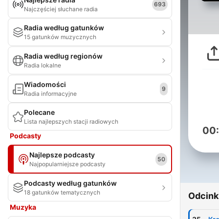
693
Najczęściej słuchane radia
Radia według gatunków
15 gatunków muzycznych
Radia według regionów
Radia lokalne
Wiadomości
9
Radia informacyjne
Polecane
Lista najlepszych stacji radiowych
00
Podcasty
Najlepsze podcasty
50
Najpopularniejsze podcasty
Podcasty według gatunków
18 gatunków tematycznych
Odcink
Muzyka