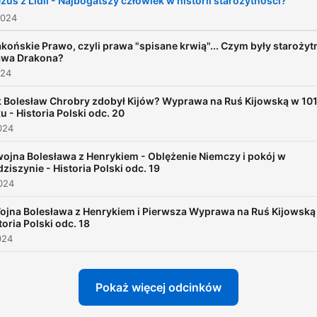
zus z Lidii - Najbogatszy człowiek w historii starożytności?
dłużej. Kontakt:
2024
kontakt@historycznytop.pl
końskie Prawo, czyli prawa "spisane krwią"... Czym były starożyt
Kanał YouTube: Historyczn
awa Drakona?
024
Top Autor: Szymon Słodow
k Bolesław Chrobry zdobył Kijów? Wyprawa na Ruś Kijowską w 10
u - Historia Polski odc. 20
024
 wojna Bolesława z Henrykiem - Oblężenie Niemczy i pokój w
ziszynie - Historia Polski odc. 19
024
Wojna Bolesława z Henrykiem i Pierwsza Wyprawa na Ruś Kijowską
toria Polski odc. 18
024
Pokaż więcej odcinków