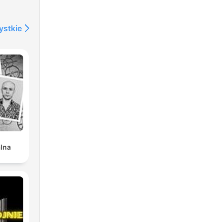
ystkie
alna