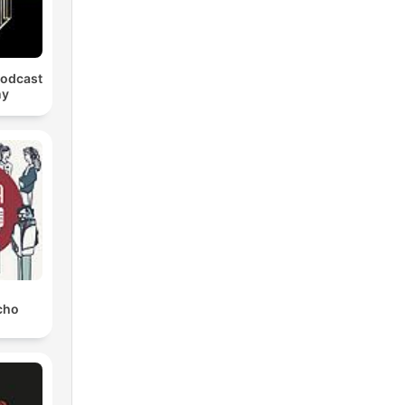
Podcast
ny
cho