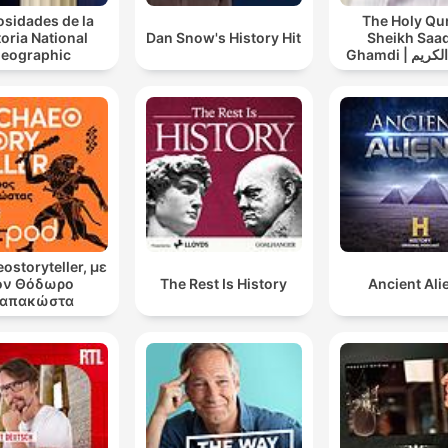
osidades de la
The Holy Qu
toria National
Dan Snow's History Hit
Sheikh Saad
eographic
Ghamdi | القران الكريم
عد الغامدي
ostoryteller, με
ον Θόδωρο
The Rest Is History
Ancient Ali
απακώστα