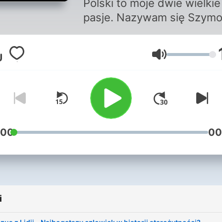
Polski to moje dwie wielkie
pasje. Nazywam się Szym
Słodowy i od dwóch lat tw
dla Was filmy historyczne 
Głośność
portalu YouTube. Wychodz
naprzeciw oczekiwaniom
tysięcy osób preferujących
podcasty, postanowiłem
rozszerzyć działalność i w
na platformy podcastowe.
:00
00
Cieszę się, że tu trafiłeś. J
znałeś mnie wcześniej to
wiesz, czego i na jakim
poziomie się spodziewać.
i
Jeżeli jesteś tutaj nowy, 
nadzieję, że zostaniesz na