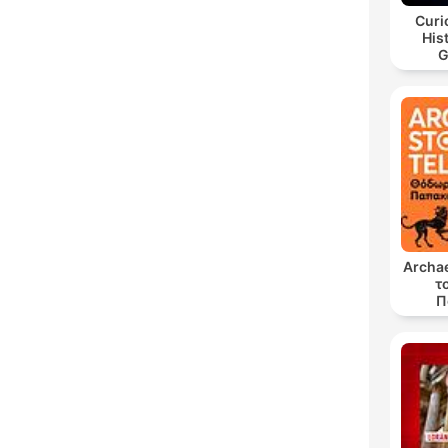
Curi
His
G
Archae
τ
Π