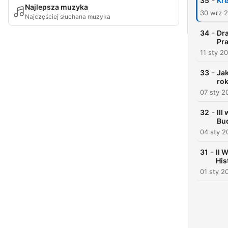
-
35
Kre
Najlepsza muzyka
30 wrz 
Najczęściej słuchana muzyka
-
34
Dra
Pr
11 sty 2
-
33
Ja
rok
07 sty 2
-
32
III
Bud
04 sty 2
-
31
II 
His
01 sty 2