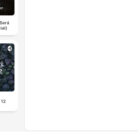
Será
ial)
 12