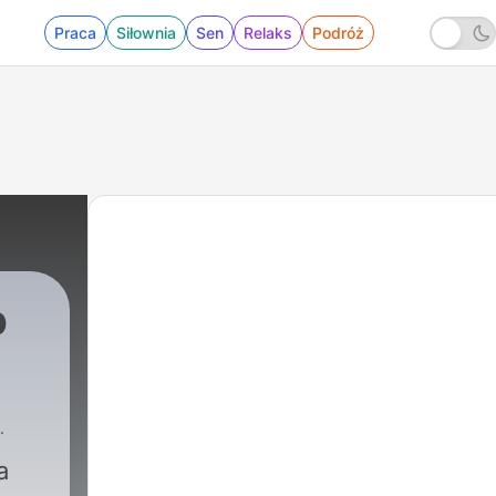
Praca
Siłownia
Sen
Relaks
Podróż
p
a