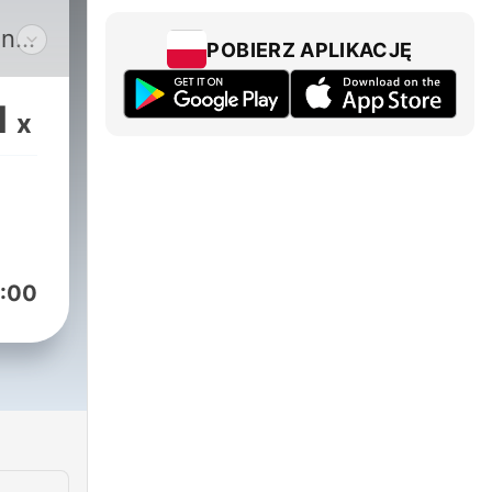
on
POBIERZ APLIKACJĘ
orzę
na
1
x
ąc
ejść
:00
eżeli
mam