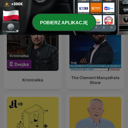
La Republica - Sin guion
Global News Podcast
POBIERZ APLIKACJĘ
The Clement Manyathela
Kriminálka
Show