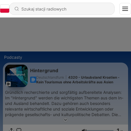
Podcasty
Hintergrund
Deutschlandfunk
|
4320 - Urlaubsland Kroatien -
Kein Tourismus ohne Arbeitskräfte aus Asien
Gründlich recherchierte und sorgfältig aufbereitete Analysen:
Im "Hintergrund" werden die wichtigsten Themen aus dem In-
und Ausland behandelt. Dazu gehören auch besonders
relevante wirtschaftliche und soziale Entwicklungen oder
prägende gesellschafts- und kulturpolitische Debatten. Die
Sendung vermittelt Vorgeschichte und Zusammenhänge, liefert
Einblicke und Ausblicke – ein wichtiger Wegweiser in einer
1