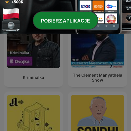
POBIERZ APLIKACJĘ
The Clement Manyathela
Kriminálka
Show