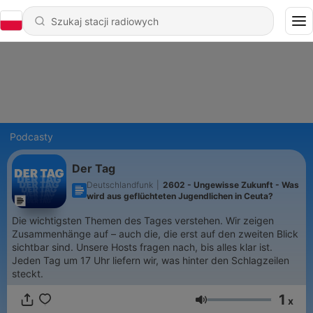
Podcasty
Der Tag
Deutschlandfunk
|
2602 - Ungewisse Zukunft - Was
wird aus geflüchteten Jugendlichen in Ceuta?
Die wichtigsten Themen des Tages verstehen. Wir zeigen
Zusammenhänge auf – auch die, die erst auf den zweiten Blick
sichtbar sind. Unsere Hosts fragen nach, bis alles klar ist.
Jeden Tag um 17 Uhr liefern wir, was hinter den Schlagzeilen
steckt.
1
x
Głośność