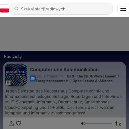
Podcasty
Computer und Kommunikation
Deutschlandfunk
|
620 - Die EUDI-Wallet kommt /
Energiesparsame KI / Open Secure AI Alliance
Jeden Samstag das Neueste aus Computertechnik und
Informationstechnologie. Beiträge, Reportagen und Interviews
zu IT-Sicherheit, Informatik, Datenschutz, Smartphones,
Cloud-Computing und IT-Politik. Die Trends der IT werden
kompakt und informativ zusammengefasst.
1
x
Głośność