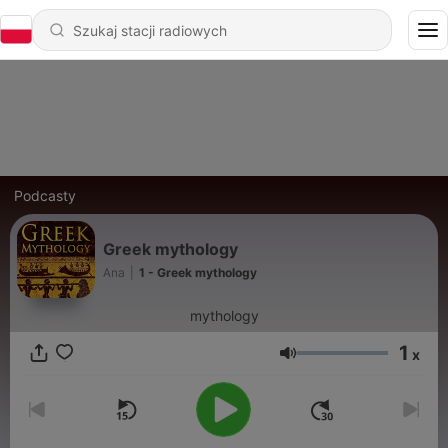
Podcasty
Greek mythology
Ana
|
1 - Greek mythology
mythology
1
x
Głośność