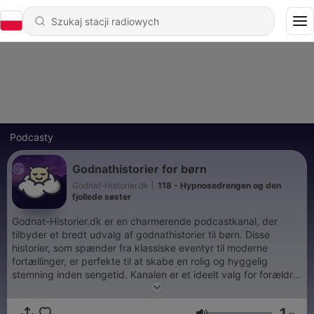
Podcasty
Godnathistorier for børn
Godnat-Historier.dk
|
118 - Hypnosedrengen og den
fjollede søster
Godnat-Historier.dk er en charmerende podcastkanal, der
tilbyder et bredt udvalg af godnathistorier til børn. Disse
historier, som spænder fra klassiske eventyr til moderne
fortællinger, er perfekte til at skabe en rolig og hyggelig
stemning inden sengetid. Kanalen er et ideelt valg for forældre,
der ønsker at introducere deres børn for glæden ved
historiefortælling og stimulere deres fantasi. Med en blanding
1