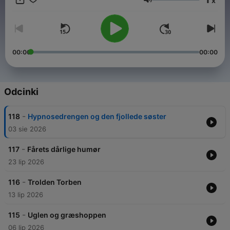
x
af indhold på hjemmesiden og YouTube-kanalen, er der rig
Głośność
mulighed for både at læse og lytte til historierne.
00:00
00:00
Odcinki
-
118
Hypnosedrengen og den fjollede søster
03 sie 2026
-
117
Fårets dårlige humør
23 lip 2026
-
116
Trolden Torben
13 lip 2026
-
115
Uglen og græshoppen
06 lip 2026