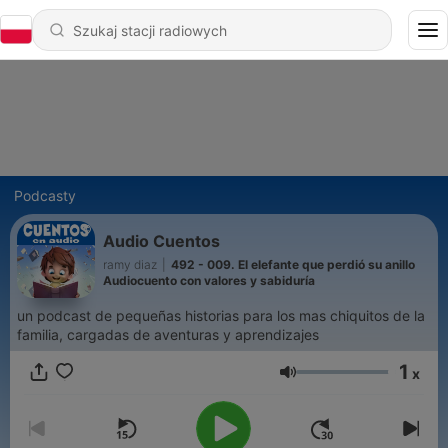
Podcasty
Audio Cuentos
ramy diaz
|
492 - 009. El elefante que perdió su anillo
Audiocuento con valores y sabiduría
un podcast de pequeñas historias para los mas chiquitos de la
familia, cargadas de aventuras y aprendizajes
1
x
Głośność