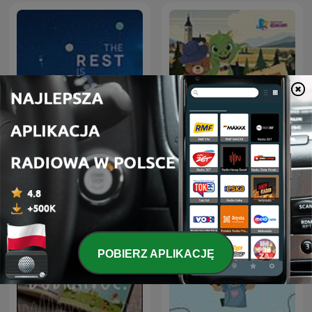
Slow Radio | Sleep Focus
Smok i Miś na wakacjach
Sounds
w… Polsce
POBIERZ APLIKACJĘ