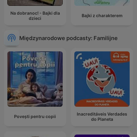
Na dobranoc! - Bajki dla
Bajki z charakterem
dzieci
Międzynarodowe podcasty: Familijne
Inacreditáveis Verdades
Povești pentru copii
do Planeta