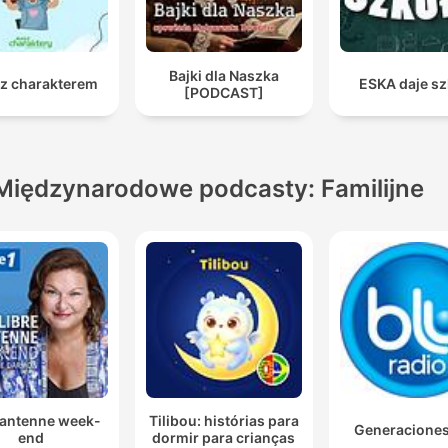
Bajki dla Naszka
 z charakterem
ESKA daje sz
[PODCAST]
Międzynarodowe podcasty: Familijne
 antenne week-
Tilibou: histórias para
Generacione
end
dormir para crianças