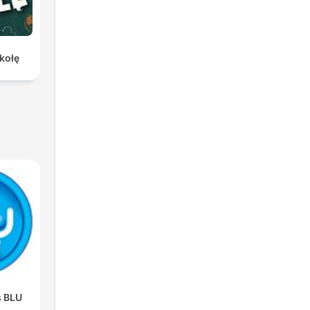
kołę
s BLU