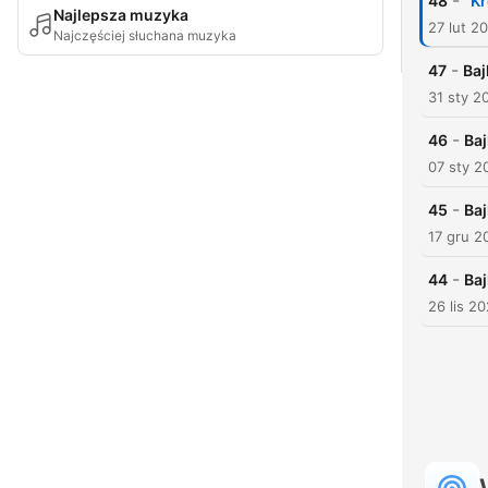
-
48
"K
Najlepsza muzyka
27 lut 2
Najczęściej słuchana muzyka
-
47
Baj
31 sty 2
-
46
Ba
07 sty 2
-
45
Baj
17 gru 2
-
44
Ba
26 lis 2