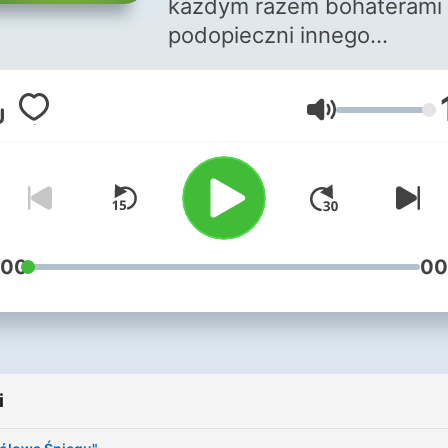
każdym razem bohaterami
podopieczni innego
przedszkola. Realizacja Jul
Rozbiecka.
Głośność
:00
00
i