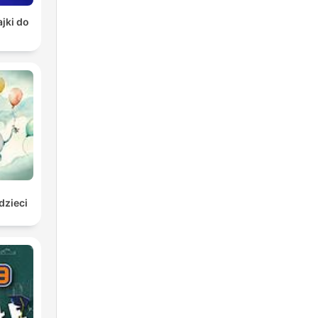
jki do
dzieci