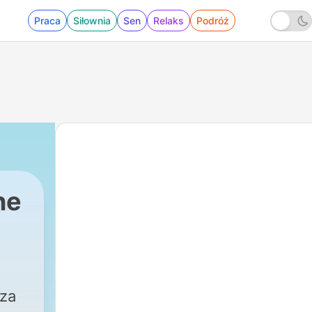
Praca
Siłownia
Sen
Relaks
Podróż
ne
 za