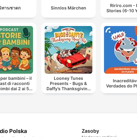
Ririro.com - 
นิทานชาดก
Sinnlos Märchen
Stories (6-10 
 per bambini – il
Looney Tunes
Inacreditáv
st di racconti
Presents - Bugs &
Verdades do P
imbi dai 2 ai 5
Daffy’s Thanksgiving
anni
Road Trip
dio Polska
Zasoby