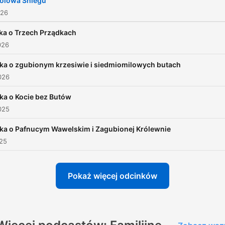
rólowa Śniegu"
026
ka o Trzech Prządkach
026
jka o zgubionym krzesiwie i siedmiomilowych butach
026
ka o Kocie bez Butów
025
jka o Pafnucym Wawelskim i Zagubionej Królewnie
025
Pokaż więcej odcinków