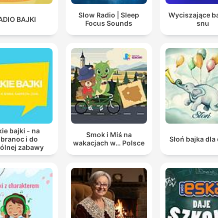
Slow Radio | Sleep
Wyciszające ba
ADIO BAJKI
Focus Sounds
snu
ie bajki - na
Smok i Miś na
branoc i do
Słoń bajka dla 
wakacjach w… Polsce
ólnej zabawy