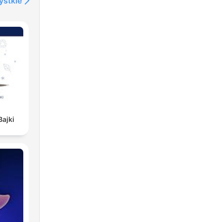
ystkie
Bajki