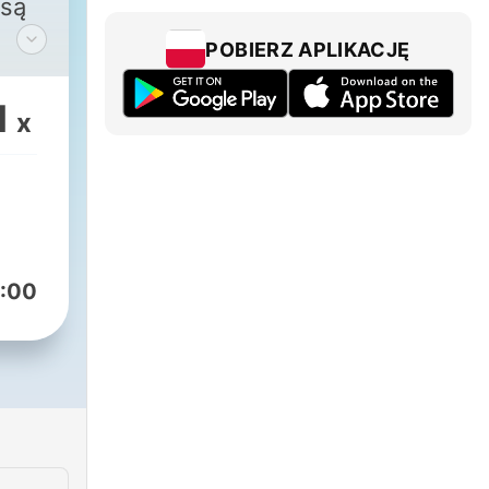
 są
POBIERZ APLIKACJĘ
ia
1
x
:00