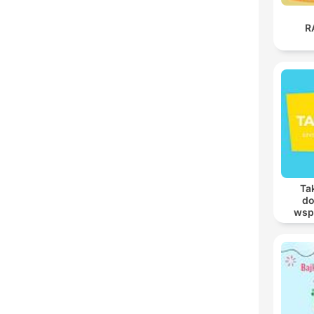
R
Tak
do
wsp