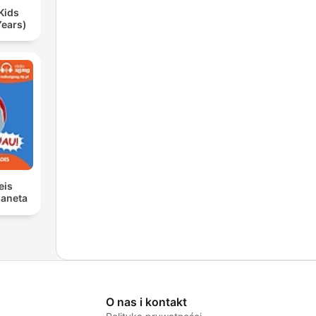
Kids
Years)
eis
laneta
O nas i kontakt