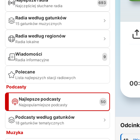
693
Najczęściej słuchane radia
Radia według gatunków
15 gatunków muzycznych
Radia według regionów
Radia lokalne
Wiadomości
9
Radia informacyjne
Polecane
Lista najlepszych stacji radiowych
00
Podcasty
Najlepsze podcasty
50
Najpopularniejsze podcasty
Podcasty według gatunków
18 gatunków tematycznych
Odcink
Muzyka