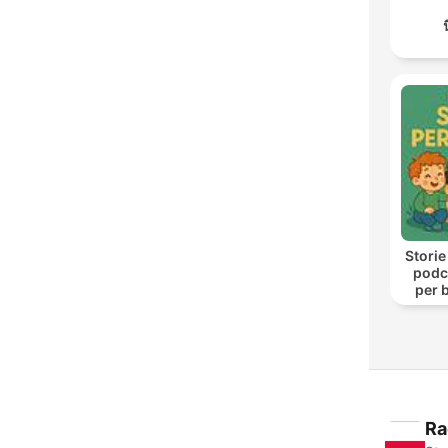
Storie
podca
per b
Ra