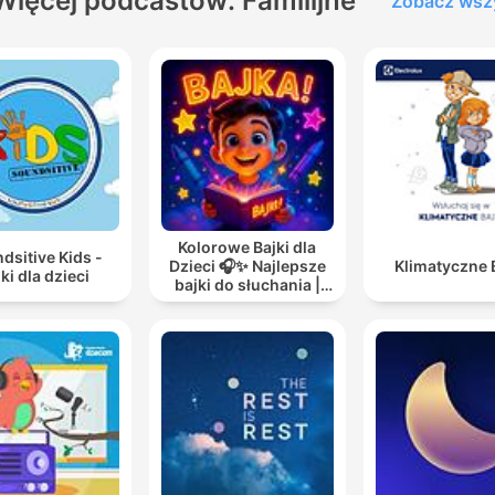
Więcej podcastów: Familijne
Zobacz wsz
Kolorowe Bajki dla
dsitive Kids -
Dzieci 🎧✨ Najlepsze
Klimatyczne 
ki dla dzieci
bajki do słuchania |
Audiobooki dla dzieci
✨