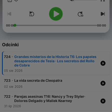
x
se publican sin importar que sean de Derechas o izquierdas ,
Głośność
Religiosos o Ateos. En algunos estarás de acuerdo y en otros …
te enfadarás 😉
00:00
00:00
Odcinki
-
724
Grandes misterios de la Historia T6: Los papeles
desaparecidos de Tesla · Los secretos del Rollo
de Cobre
05 sie 2026
-
723
La vida secreta de Cleopatra
02 sie 2026
-
722
Parejas asesinas T16: Nancy y Trey Styler·
Dolores Delgado y Maliek Kearney
31 lip 2026