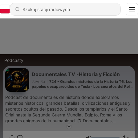
Podcasty
Documentales TV -Historia y Ficción
JuAnRa
|
724 - Grandes misterios de la Historia T6: Los
papeles desaparecidos de Tesla · Los secretos del Rollo
de Cobre
Podcast de documentales de historia donde exploramos
misterios históricos, grandes batallas, civilizaciones antiguas y
secretos ocultos del pasado. Desde los templarios y el Santo
Grial hasta la Segunda Guerra Mundial, Egipto, Roma y los
grandes enigmas de la humanidad. 📺 Documentales,
Biografías, Mitología, política , Audiolibros, Egipto, Roma, la CIA
etc. !! los mejores documentales de la TV. Somos imparciales y
1