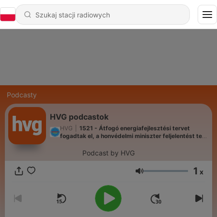
Podcasty
HVG podcastok
HVG
|
1521 - Átfogó energiafejlesztési tervet
fogadtak el, a honvédelmi miniszter feljelentést tett
– Newscast
Podcast by HVG
1
x
Głośność