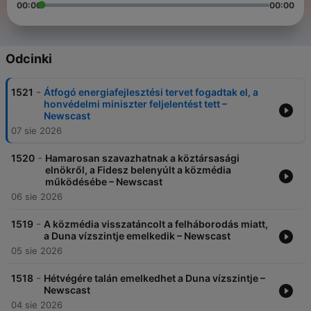
00:00
00:00
Odcinki
-
1521
Átfogó energiafejlesztési tervet fogadtak el, a
honvédelmi miniszter feljelentést tett –
Newscast
07 sie 2026
-
1520
Hamarosan szavazhatnak a köztársasági
elnökről, a Fidesz belenyúlt a közmédia
működésébe – Newscast
06 sie 2026
-
1519
A közmédia visszatáncolt a felháborodás miatt,
a Duna vízszintje emelkedik – Newscast
05 sie 2026
-
1518
Hétvégére talán emelkedhet a Duna vízszintje –
Newscast
04 sie 2026