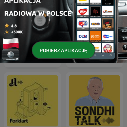
POBIERZ APLIKACJĘ
The Clement Manyathela
Kriminálka
Show