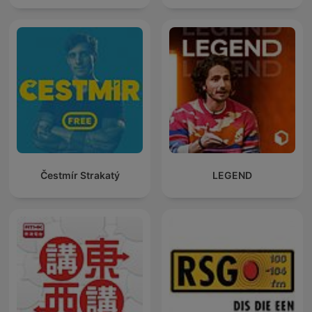
Čestmír Strakatý
LEGEND