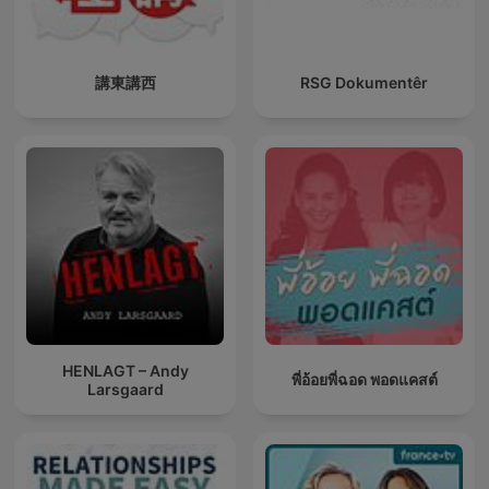
講東講西
RSG Dokumentêr
HENLAGT – Andy
พี่อ้อยพี่ฉอด พอดแคสต์
Larsgaard