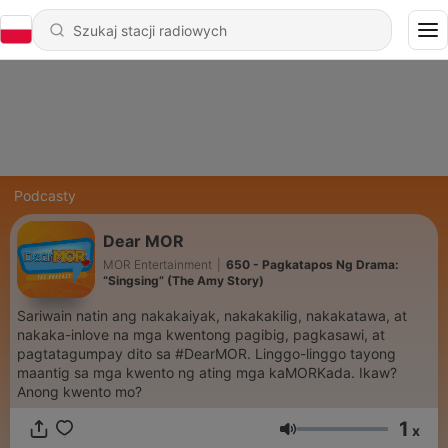
Podcasty
Dear MOR
MOR Entertainment
|
650 - Pagkatapos Ng Drama:
“Singsing” (The Amy Story)
Sariwain natin ang nakakaiyak, nakakakilig, nakakatawa, at
nakaka-inlove na mga kwentong pagibig, pagkasawi, at
pagtatagumpay dito sa #DearMOR. Linggo-linggo tayong
maantig sa mga kwento ng ating mga kaMORKada. Ikaw?
Anong kwento mo?
1
x
Głośność