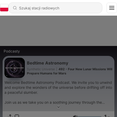
Podcasty
Bedtime Astronomy
Synthetic Universe
|
492 - Four New Lunar Missions Will
Prepare Humans for Mars
Welcome Bedtime Astronomy Podcast. We invite you to unwind
and explore the wonders of the universe before drifting off into
a peaceful slumber.
Join us as we take you on a soothing journey through the
cosmos, sharing captivating stories about stars, planets,
galaxies, and celestial phenomena.
1