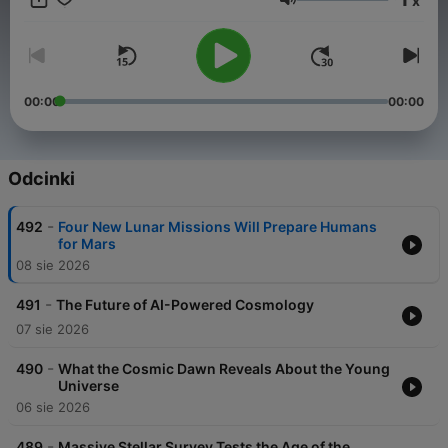
x
Głośność
AI-narrated, human-researched. We use synthetic voices to
deliver deeply researched scientific content without
compromise. The tech just lets us focus on what matters:
bringing you mind-expanding content.
00:00
00:00
Let's go through the mysteries of the night sky, whether you're
a seasoned stargazer or simply curious about the cosmos, our
bedtime astronomy podcast promises to inspire wonder, spark
imagination.
Odcinki
-
492
Four New Lunar Missions Will Prepare Humans
for Mars
08 sie 2026
-
491
The Future of AI-Powered Cosmology
07 sie 2026
-
490
What the Cosmic Dawn Reveals About the Young
Universe
06 sie 2026
-
489
Massive Stellar Survey Tests the Age of the