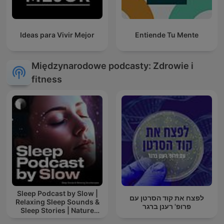
Ideas para Vivir Mejor
Entiende Tu Mente
Międzynarodowe podcasty: Zdrowie i
fitness
Sleep Podcast by Slow |
לפצח את קוד הסרטן עם
Relaxing Sleep Sounds &
פרופ' רענן ברגר
Sleep Stories | Nature
Sound For Sleep | ASMR