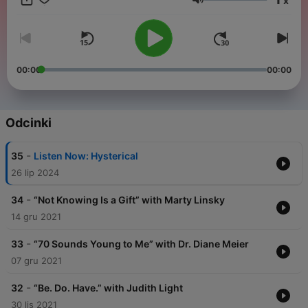
x
Głośność
00:00
00:00
Odcinki
-
35
Listen Now: Hysterical
26 lip 2024
-
34
“Not Knowing Is a Gift” with Marty Linsky
14 gru 2021
-
33
“70 Sounds Young to Me” with Dr. Diane Meier
07 gru 2021
-
32
“Be. Do. Have.” with Judith Light
30 lis 2021