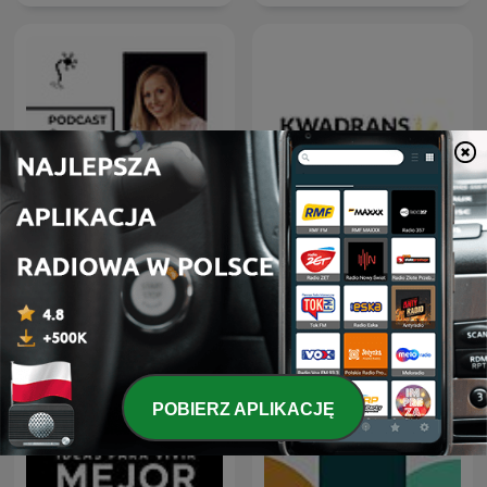
Podcast o mózgu
Kwadrans na angielski
POBIERZ APLIKACJĘ