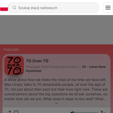
Podcasty
70 Over 70
Pineapple Street Studios and Audacy
|
35 - Listen Now:
Hysterical
A show about how we make the most of the time we have left.
Max Linsky talks to 70 remarkable people, all over the age of
70, not just about their past but their lives right now. These are
conversations about the big questions we all ask ourselves, no
matter how old we are. What does it mean to live well? What
are we still searching for? And how do we learn to let go?
1