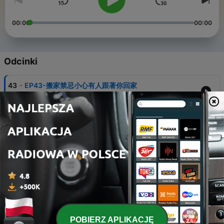
00:00
00:00
Odcinki
-
43
EP43-搬家禁忌小心有人跟著你回家
28 lip 2026
-
42
EP42-跟神明求換花
27 lip 2026
-
41
EP41-就是說⋯好險活下來了 大家真的是要行車平安啦
17 lip 2026
-
40
EP40-林口遇到帥哥 而且貌似車銀優???
03 lip 2026
-
39
EP39-關於即將離開的人會散發什麼磁場與味道
POBIERZ APLIKACJĘ