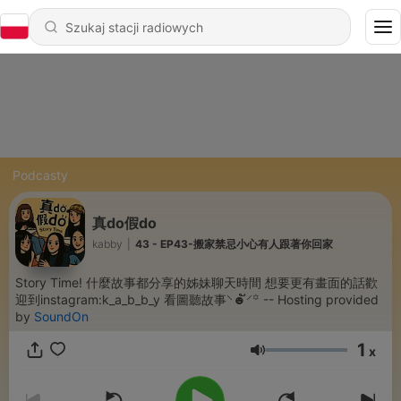
Podcasty
真do假do
kabby
|
43 - EP43-搬家禁忌小心有人跟著你回家
Story Time! 什麼故事都分享的姊妹聊天時間 想要更有畫面的話歡
迎到instagram:k_a_b_b_y 看圖聽故事⸌☻ັ⸍꙳ -- Hosting provided
by
SoundOn
1
x
Głośność