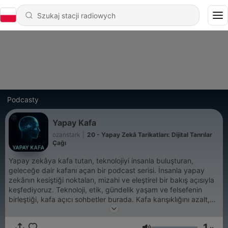
Podcasty
Yapay Kafa
ozanstark
|
20 - Yapay Zekâ Tarikatları: Dijital Tanrılar
Çağı
Yapay zekâya kafa tutan, teknolojiyi insanla buluşturan,
geleceğe dair kafanı açan bir podcast serisi. İnsanla yapay
zekânın kesiştiği noktaları, mizahi ve eleştirel bir bakış açısıyla
keşfediyoruz. Teknoloji, etik, gündelik yaşam ve felsefenin
birleştiği, kafa açıcı sohbetler burada. Kafa karışıklığını azalt,
Yapay Kafa’yı aç!
1