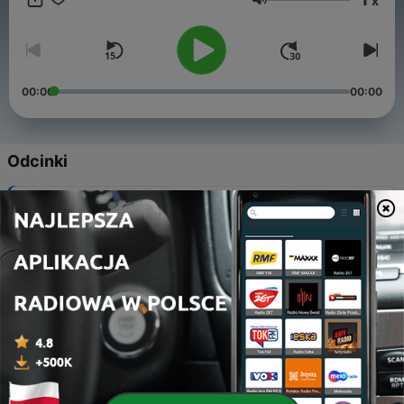
x
Głośność
00:00
00:00
Odcinki
-
20
Yapay Zekâ Tarikatları: Dijital Tanrılar Çağı
23 cze 2025
-
19
Yapay Zeka Suç İşlerse, Sorumluluk Kimin?
22 cze 2025
-
18
Yapay Zeka Türkiye'de Hangi Partiye Oy Verir?
21 cze 2025
-
17
Yapay Zekâya Günah Çıkarmak: Yeni Bir Ritüel Mi?
20 cze 2025