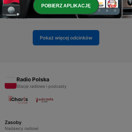
POBIERZ APLIKACJĘ
-
16
Yapay Zeka ile Zengin Olmak
19 cze 2025
Pokaż więcej odcinków
Radio Polska
Stacje radiowe i podcasty
Zasoby
Nadawcy radiowi