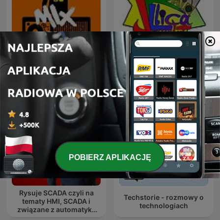
80 mix
Radio Lliça Joventut
POBIERZ APLIKACJĘ
Rysuje SCADA czyli na
Techstorie - rozmowy o
tematy HMI, SCADA i
technologiach
związane z automatyką
przemysłową.