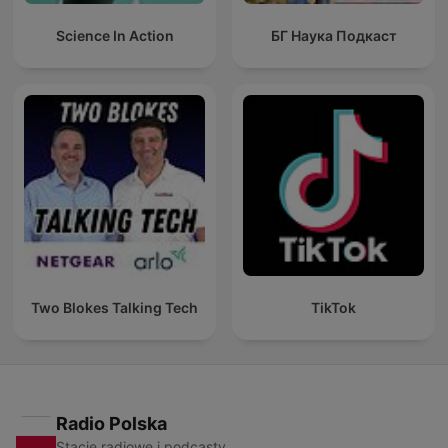
Science In Action
БГ Наука Подкаст
Two Blokes Talking Tech
TikTok
Radio Polska
Stacje radiowe i podcasty