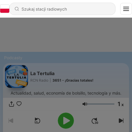
Podcasty
La Tertulia
RCN Radio
|
3651 - ¡Gracias totales!
Actualidad, salud, economía de bolsillo, tecnología y más.
1
x
Głośność